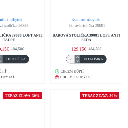
fort-nábytok
Komfort-nábytok
vá stolička 39080
Barová stolička 39081
IČKA 39080 LOFT ANTI
BAROVÁ STOLIČKA 39081 LOFT ANTI
TAUPE
ŠEDÁ
9,15€
129,15€
184,50€
184,50€
DO KOŠÍKA
DO KOŠÍKA
ÚPIŤ
CHCEM KÚPIŤ
 OPÝTAŤ
CHCEM SA OPÝTAŤ
TERAZ ZĽAVA -30%
TERAZ ZĽAVA -30%