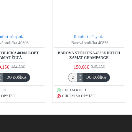
fort-nábytok
Komfort-nábytok
vá stolička 40308
Barová stolička 40836
TOLIČKA 40308 LOFT
BAROVÁ STOLIČKA 40836 DUTCH
AMAT ŽLTÁ
ZAMAT CHAMPANGE
9,15€
150,68€
184,50€
215,25€
DO KOŠÍKA
DO KOŠÍKA
ÚPIŤ
CHCEM KÚPIŤ
 OPÝTAŤ
CHCEM SA OPÝTAŤ