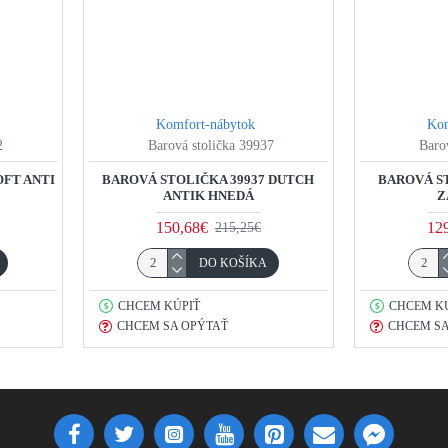
Komfort-nábytok
Kom
2
Barová stolička 39937
Baro
OFT ANTI
BAROVÁ STOLIČKA 39937 DUTCH
BAROVÁ S
ANTIK HNEDÁ
Z
150,68€
12
215,25€
DO KOŠÍKA
CHCEM KÚPIŤ
CHCEM K
CHCEM SA OPÝTAŤ
CHCEM SA