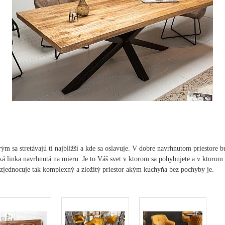
rým sa stretávajú tí najbližší a kde sa oslavuje. V dobre navrhnutom priestore
ká linka navrhnutá na mieru. Je to Váš svet v ktorom sa pohybujete a v ktorom
 zjednocuje tak komplexný a zložitý priestor akým kuchyňa bez pochyby je.