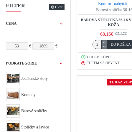
Komfort-nábytok
FILTER
Clear
Barová stolička 36-1
BAROVÁ STOLIČKA 36-16 
CENA
KOŽA
68,16€
97,37€
DO KOŠÍKA
€
€
CHCEM KÚPIŤ
PODKATEGÓRIE
CHCEM SA OPÝTAŤ
Jedálenské stoly
TERAZ ZĽAV
Komody
Barové stoličky
Stoličky a lavice