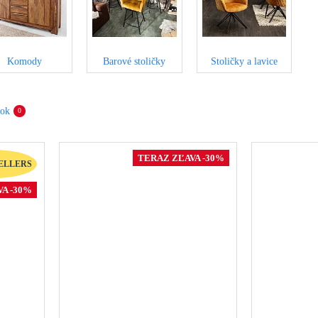
Komody
Barové stoličky
Stoličky a lavice
bok
0
TERAZ ZĽAVA -30%
ELLERS
A -30%