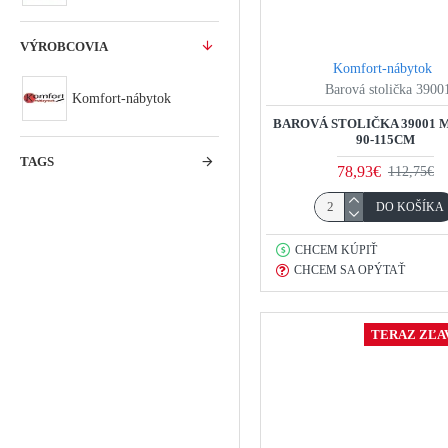
VÝROBCOVIA
Komfort-nábytok
Barová stolička 3900
Komfort-nábytok
BAROVÁ STOLIČKA 39001
90-115CM
TAGS
78,93€
112,75€
DO KOŠÍKA
CHCEM KÚPIŤ
CHCEM SA OPÝTAŤ
TERAZ ZĽAV