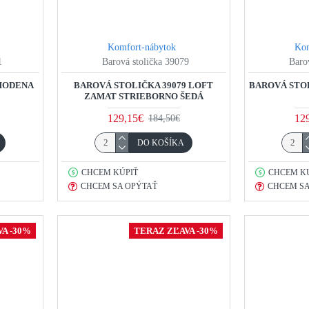
Komfort-nábytok
Kom
1
Barová stolička 39079
Baro
 MODENA
BAROVÁ STOLIČKA 39079 LOFT
BAROVÁ STOL
ZAMAT STRIEBORNO ŠEDÁ
129,15€
12
184,50€
DO KOŠÍKA
CHCEM KÚPIŤ
CHCEM K
CHCEM SA OPÝTAŤ
CHCEM SA
A -30%
TERAZ ZĽAVA -30%