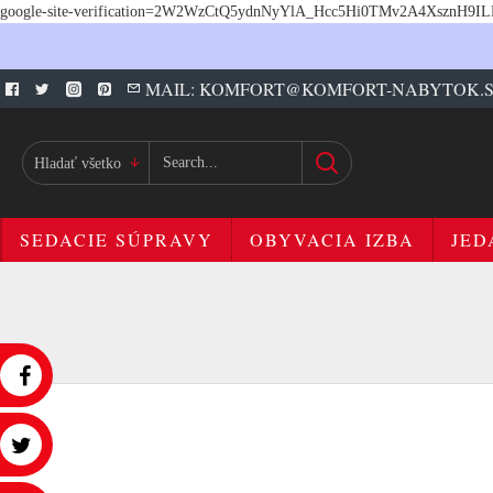
google-site-verification=2W2WzCtQ5ydnNyYlA_Hcc5Hi0TMv2A4XsznH9I
MAIL: KOMFORT@KOMFORT-NABYTOK.
Hladať všetko
SEDACIE SÚPRAVY
OBYVACIA IZBA
JED