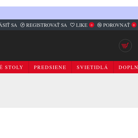
ÁSIŤ SA
REGISTROVAŤ SA
LIKE
POROVNAŤ
0
0
É STOLY
PREDSIENE
SVIETIDLÁ
DOPL