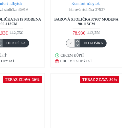
fort-nábytok
Komfort-nábytok
vá stolička 36919
Barová stolička 37937
LIČKA 36919 MODENA
BAROVÁ STOLIČKA 37937 MODENA
90-115CM
90-115CM
,93€
78,93€
112,75€
112,75€
DO KOŠÍKA
DO KOŠÍKA
ÚPIŤ
CHCEM KÚPIŤ
 OPÝTAŤ
CHCEM SA OPÝTAŤ
TERAZ ZĽAVA -30%
TERAZ ZĽAVA -30%