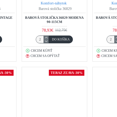
Komfort-nábytok
Kom
6
Barová stolička 36829
Baro
VINTAGE
BAROVÁ STOLIČKA 36829 MODENA
BAROVÁ STO
90-115CM
78,93€
78
112,75€
DO KOŠÍKA
CHCEM KÚPIŤ
CHCEM K
CHCEM SA OPÝTAŤ
CHCEM SA
A -30%
TERAZ ZĽAVA -30%