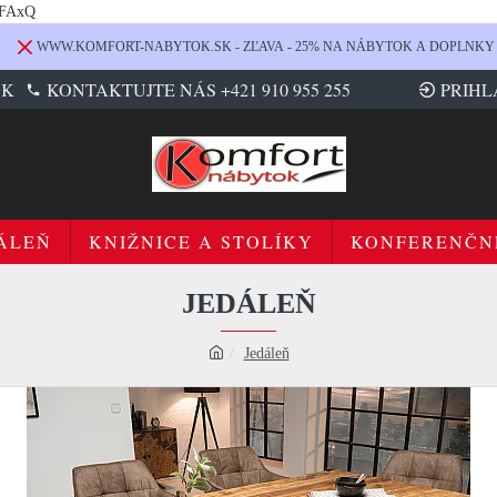
LFAxQ
WWW.KOMFORT-NABYTOK.SK - ZĽAVA - 25% NA NÁBYTOK A DOPLNKY
SK
KONTAKTUJTE NÁS +421 910 955 255
PRIHL
ÁLEŇ
KNIŽNICE A STOLÍKY
KONFERENČN
JEDÁLEŇ
Jedáleň