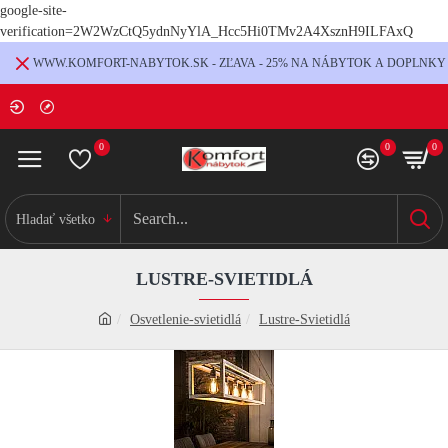
google-site-
verification=2W2WzCtQ5ydnNyYlA_Hcc5Hi0TMv2A4XsznH9ILFAxQ
WWW.KOMFORT-NABYTOK.SK - ZĽAVA - 25% NA NÁBYTOK A DOPLNKY
0
0
0
Hladať všetko
LUSTRE-SVIETIDLÁ
Osvetlenie-svietidlá
Lustre-Svietidlá