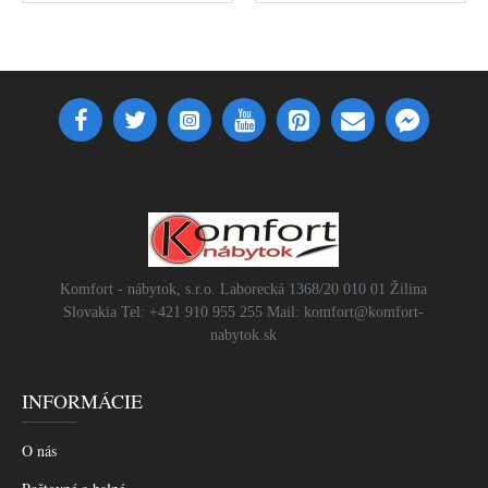
Komfort - nábytok, s.r.o. Laborecká 1368/20 010 01 Žilina
Slovakia Tel: +421 910 955 255 Mail: komfort@komfort-
nabytok.sk
INFORMÁCIE
O nás