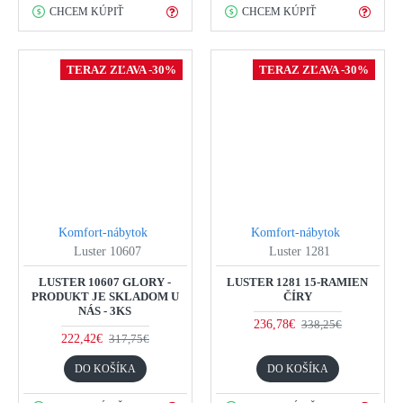
CHCEM KÚPIŤ
CHCEM KÚPIŤ
TERAZ ZĽAVA -30%
TERAZ ZĽAVA -30%
Komfort-nábytok
Komfort-nábytok
Luster 10607
Luster 1281
LUSTER 10607 GLORY -
LUSTER 1281 15-RAMIEN
PRODUKT JE SKLADOM U
ČÍRY
NÁS - 3KS
236,78€
338,25€
222,42€
317,75€
DO KOŠÍKA
DO KOŠÍKA