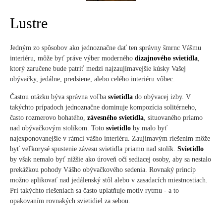
Lustre
Jedným zo spôsobov ako jednoznačne dať ten správny šmrnc Vášmu
interiéru, môže byť práve výber moderného
dizajnového svietidla
,
ktorý zaručene bude patriť medzi najzaujímavejšie kúsky Vašej
obývačky, jedálne, predsiene, alebo celého interiéru vôbec.
Častou otázku býva správna voľba
svietidla
do obývacej izby. V
takýchto prípadoch jednoznačne dominuje kompozícia solitérneho,
často rozmerovo bohatého,
závesného svietidla
, situovaného priamo
nad obývačkovým stolíkom. Toto
svietidlo
by malo byť
najexponovanejšie v rámci vášho interiéru. Zaujímavým riešením môže
byť veľkorysé spustenie závesu svietidla priamo nad stolík.
Svietidlo
by však nemalo byť nižšie ako úroveň očí sediacej osoby, aby sa nestalo
prekážkou pohody Vášho obývačkového sedenia. Rovnaký princíp
možno aplikovať nad jedálenský stôl alebo v zasadacích miestnostiach.
Pri takýchto riešeniach sa často uplatňuje motív rytmu - a to
opakovaním rovnakých svietidiel za sebou.