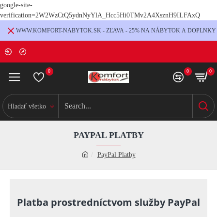
google-site-
verification=2W2WzCtQ5ydnNyYlA_Hcc5Hi0TMv2A4XsznH9ILFAxQ
WWW.KOMFORT-NABYTOK.SK - ZĽAVA - 25% NA NÁBYTOK A DOPLNKY
0
0
0
Hladať všetko
PAYPAL PLATBY
PayPal Platby
Platba prostredníctvom služby PayPal