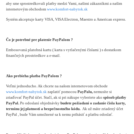
aby sme sprostredkovali platby medzi Vami, našimi zákazníkmi a našim
internetovým obchodom
www.komfort-nabytok.sk
Systém akceptuje karty VISA, VISA Electron, Maestro a American express.
Čo je potrebné pre platenie PayPalom ?
Embosovaná platobná kartu ( karta s vytlačenými číslami ) s dostatkom
finančných prostriedkov a e-mail.
Ako prebieha platba PayPalom ?
Veľmi jednoducho. Ak chcete na našom internetovom obchode
www.komfort-nabytok.sk
zaplatiť pomocou
PayPalu,
nemusíte si
zriaďovať PayPal účet.
Stačí, ak si pri nákupe vyberiete ako
spôsob platby
PayPal.
Po odoslaní objednávky
budete požiadaní o zadanie čísla karty,
termínu jej platnosti a bezpečnostného kódu.
Ak už
máte zriadený účet
PayPal , bude Vám umožnené sa k nemu prihásiť a platbu odoslať.