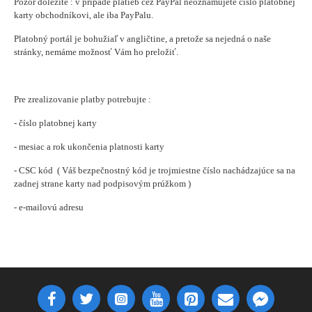
Pozor dôležité :
v prípade platieb cez PayPal neoznámujete číslo platobnej
karty
obchodníkovi, ale iba PayPalu.
Platobný portál je bohužiaľ v angličtine, a pretože sa nejedná o naše
stránky, nemáme
možnosť Vám ho preložiť.
Pre zrealizovanie platby potrebujte :
- číslo platobnej karty
- mesiac a rok ukončenia platnosti karty
- CSC kód ( Váš bezpečnostný kód je trojmiestne číslo nachádzajúce sa na
zadnej strane karty nad podpisovým prúžkom )
- e-mailovú adresu