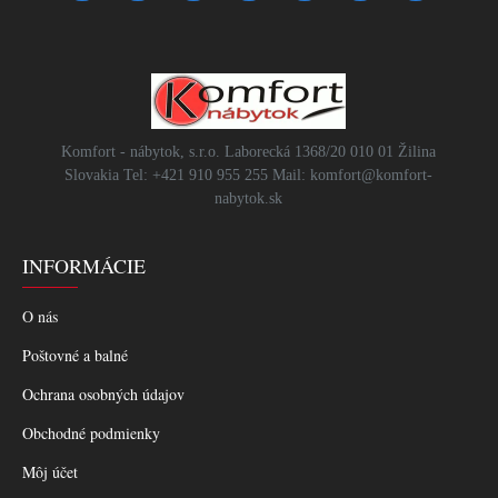
Komfort - nábytok, s.r.o. Laborecká 1368/20 010 01 Žilina
Slovakia Tel: +421 910 955 255 Mail: komfort@komfort-
nabytok.sk
INFORMÁCIE
O nás
Poštovné a balné
Ochrana osobných údajov
Obchodné podmienky
Môj účet