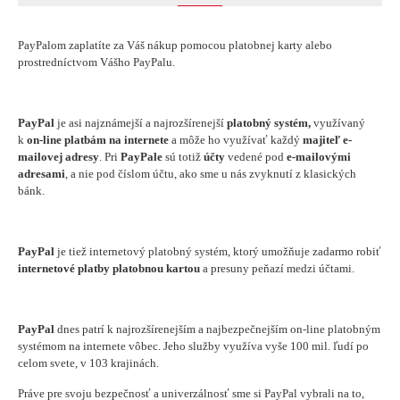
PayPalom zaplatíte za Váš nákup pomocou platobnej karty alebo
prostredníctvom Vášho PayPalu.
PayPal
je asi najznámejší a najrozšírenejší
platobný systém,
využívaný
k
on-line
platbám na internete
a môže ho využívať každý
majiteľ e-
mailovej adresy
. Pri
PayPale
sú totiž
účty
vedené pod
e-mailovými
adresami
, a nie pod číslom účtu, ako sme u nás zvyknutí z klasických
bánk.
PayPal
je tiež internetový platobný systém, ktorý umožňuje zadarmo robiť
internetové platby platobnou kartou
a presuny peňazí medzi účtami.
PayPal
dnes patrí k najrozšírenejším a najbezpečnejším on-line platobným
systémom na internete vôbec. Jeho služby využíva vyše 100 mil. ľudí po
celom svete, v 103 krajinách.
Práve pre svoju bezpečnosť a univerzálnosť sme si PayPal vybrali na to,