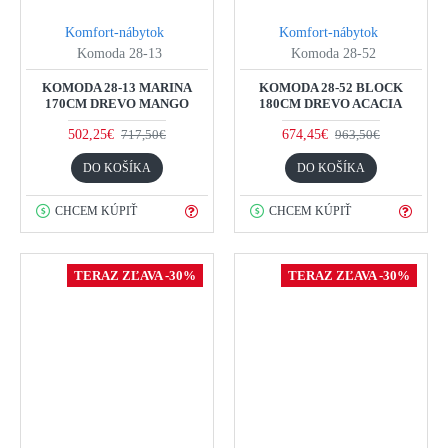
Komfort-nábytok
Komfort-nábytok
Komoda 28-13
Komoda 28-52
KOMODA 28-13 MARINA
KOMODA 28-52 BLOCK
170CM DREVO MANGO
180CM DREVO ACACIA
502,25€
674,45€
717,50€
963,50€
DO KOŠÍKA
DO KOŠÍKA
CHCEM KÚPIŤ
CHCEM KÚPIŤ
TERAZ ZĽAVA -30%
TERAZ ZĽAVA -30%