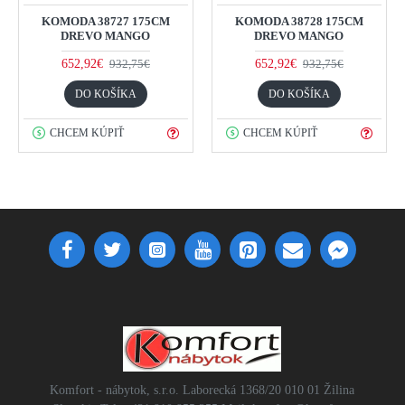
KOMODA 38727 175CM
KOMODA 38728 175CM
DREVO MANGO
DREVO MANGO
652,92€
652,92€
932,75€
932,75€
DO KOŠÍKA
DO KOŠÍKA
CHCEM KÚPIŤ
CHCEM KÚPIŤ
Komfort - nábytok, s.r.o. Laborecká 1368/20 010 01 Žilina