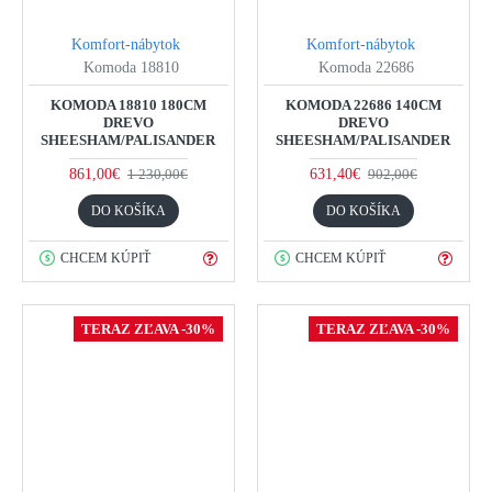
Komfort-nábytok
Komfort-nábytok
Komoda 18810
Komoda 22686
KOMODA 18810 180CM
KOMODA 22686 140CM
DREVO
DREVO
SHEESHAM/PALISANDER
SHEESHAM/PALISANDER
861,00€
631,40€
1 230,00€
902,00€
DO KOŠÍKA
DO KOŠÍKA
CHCEM KÚPIŤ
CHCEM KÚPIŤ
TERAZ ZĽAVA -30%
TERAZ ZĽAVA -30%