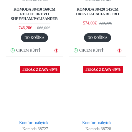
KOMODA 38410 160CM
KOMODA 38420 145CM
RELIEF DREVO
DREVO ACACIA RETRO
SHEESHAM/PALISANDER
574,00€
820,00€
746,20€
1 066,00€
DO KOŠÍKA
DO KOŠÍKA
CHCEM KÚPIŤ
CHCEM KÚPIŤ
TERAZ ZĽAVA -30%
TERAZ ZĽAVA -30%
Komfort-nábytok
Komfort-nábytok
Komoda 38727
Komoda 38728