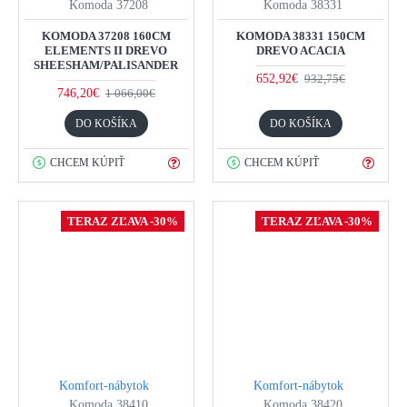
Komoda 37208
Komoda 38331
KOMODA 37208 160CM
KOMODA 38331 150CM
ELEMENTS II DREVO
DREVO ACACIA
SHEESHAM/PALISANDER
652,92€
932,75€
746,20€
1 066,00€
DO KOŠÍKA
DO KOŠÍKA
CHCEM KÚPIŤ
CHCEM KÚPIŤ
TERAZ ZĽAVA -30%
TERAZ ZĽAVA -30%
Komfort-nábytok
Komfort-nábytok
Komoda 38410
Komoda 38420