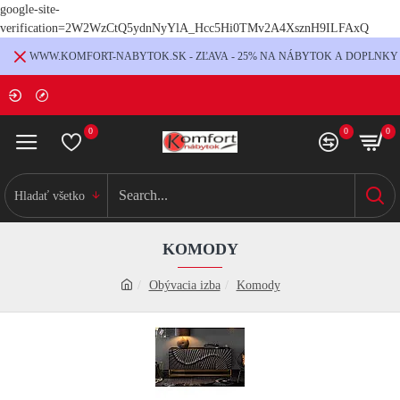
google-site-
verification=2W2WzCtQ5ydnNyYlA_Hcc5Hi0TMv2A4XsznH9ILFAxQ
WWW.KOMFORT-NABYTOK.SK - ZĽAVA - 25% NA NÁBYTOK A DOPLNKY
0
0
0
Hladať všetko
KOMODY
Obývacia izba
Komody