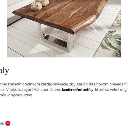
oly
trádateľným doplnkom každej obývacej izby. Na ich dizajnovom prevedení z
ak. V tejto kategórii Vám ponúkame
, ktoré sú veľmi ori
konferenčné stolíky
Vašej obývacej izbe!
bok
0