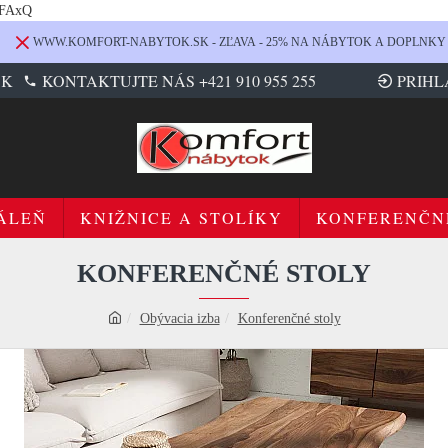
LFAxQ
WWW.KOMFORT-NABYTOK.SK - ZĽAVA - 25% NA NÁBYTOK A DOPLNKY
SK
KONTAKTUJTE NÁS +421 910 955 255
PRIHL
ÁLEŇ
KNIŽNICE A STOLÍKY
KONFERENČN
KONFERENČNÉ STOLY
Obývacia izba
Konferenčné stoly