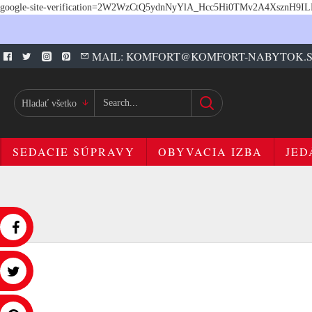
google-site-verification=2W2WzCtQ5ydnNyYlA_Hcc5Hi0TMv2A4XsznH9I
MAIL: KOMFORT@KOMFORT-NABYTOK.
Hladať všetko
SEDACIE SÚPRAVY
OBYVACIA IZBA
JED