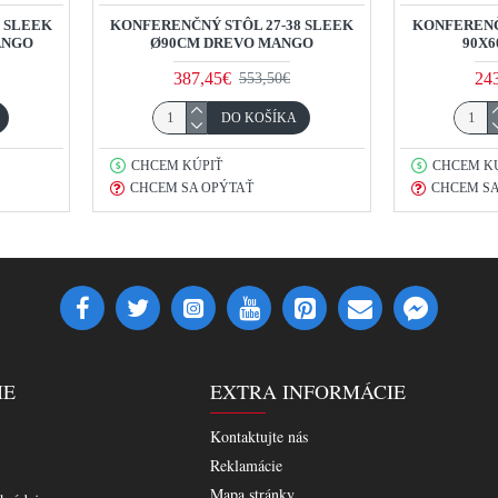
4 SLEEK
KONFERENČNÝ STÔL 27-38 SLEEK
KONFERENČ
ANGO
Ø90CM DREVO MANGO
90X6
387,45€
24
553,50€
DO KOŠÍKA
CHCEM KÚPIŤ
CHCEM K
CHCEM SA OPÝTAŤ
CHCEM SA
IE
EXTRA INFORMÁCIE
Kontaktujte nás
Reklamácie
Mapa stránky