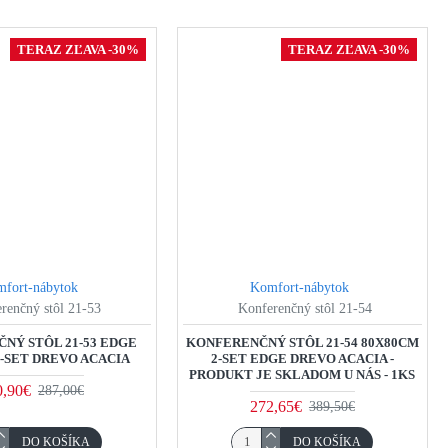
TERAZ ZĽAVA -30%
TERAZ ZĽAVA -30%
fort-nábytok
Komfort-nábytok
renčný stôl 21-53
Konferenčný stôl 21-54
NÝ STÔL 21-53 EDGE
KONFERENČNÝ STÔL 21-54 80X80CM
4-SET DREVO ACACIA
2-SET EDGE DREVO ACACIA -
PRODUKT JE SKLADOM U NÁS - 1KS
0,90€
287,00€
272,65€
389,50€
DO KOŠÍKA
DO KOŠÍKA