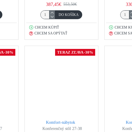
387,45€
33
553,50€
DO KOŠÍKA
CHCEM KÚPIŤ
CHCEM K
CHCEM SA OPÝTAŤ
CHCEM SA
A -30%
TERAZ ZĽAVA -30%
Komfort-nábytok
Kom
37
Konferenčný stôl 27-38
Konfe