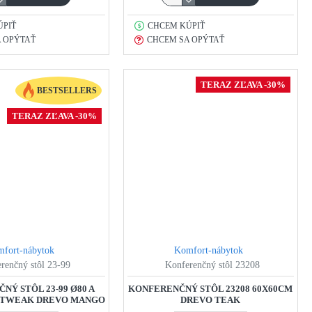
ÚPIŤ
CHCEM KÚPIŤ
 OPÝTAŤ
CHCEM SA OPÝTAŤ
TERAZ ZĽAVA -30%
BESTSELLERS
TERAZ ZĽAVA -30%
fort-nábytok
Komfort-nábytok
renčný stôl 23-99
Konferenčný stôl 23208
NÝ STÔL 23-99 Ø80 A
KONFERENČNÝ STÔL 23208 60X60CM
T TWEAK DREVO MANGO
DREVO TEAK