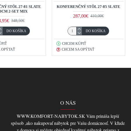
NÝ STÔL 27-81 SLATE
KONFERENČNÝ STÔL 27-85 SLATE
0CM 2-SET MIX
287,00€
410,00€
3,95€
348,50€
DO KOŠÍKA
DO KOŠÍKA
ÚPIŤ
CHCEM KÚPIŤ
 OPÝTAŤ
CHCEM SA OPÝTAŤ
O NÁS
WWW.KOMFORT-NABYTOK.SK Vám prináša lepší
spôsob ,ako nakupovať nábytok pre Vašu domácnosť. V kľude
z domova si môžete objednať kvalitný nábytok priamo z