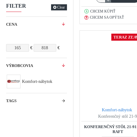
FILTER
Clear
CHCEM KÚPIŤ
CHCEM SA OPÝTAŤ
CENA
TERAZ ZĽAV
€
€
VÝROBCOVIA
Komfort-nábytok
TAGS
Komfort-nábytok
Konferenčný stôl 21-
KONFERENČNÝ STÔL 21-9
RAFT