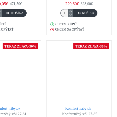
0,05€
229,60€
471,50€
328,00€
DO KOŠÍKA
DO KOŠÍKA
ÚPIŤ
CHCEM KÚPIŤ
 OPÝTAŤ
CHCEM SA OPÝTAŤ
TERAZ ZĽAVA -30%
TERAZ ZĽAVA -30%
fort-nábytok
Komfort-nábytok
renčný stôl 27-81
Konferenčný stôl 27-85