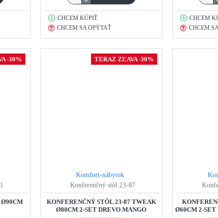
CHCEM KÚPIŤ
CHCEM K
CHCEM SA OPÝTAŤ
CHCEM SA
A -30%
TERAZ ZĽAVA -30%
Komfort-nábytok
Kom
91
Konferenčný stôl 23-87
Konfe
1 Ø90CM
KONFERENČNÝ STÔL 23-87 TWEAK
KONFERENČ
Ø80CM 2-SET DREVO MANGO
Ø60CM 2-SE