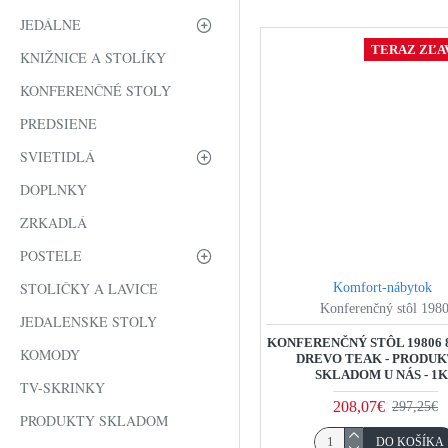
JEDÁLNE
TERAZ ZĽAV
KNIŽNICE A STOLÍKY
KONFERENČNÉ STOLY
PREDSIENE
SVIETIDLÁ
DOPLNKY
ZRKADLÁ
POSTELE
STOLIČKY A LAVICE
Komfort-nábytok
Konferenčný stôl 198
JEDALENSKE STOLY
KONFERENČNÝ STÔL 19806
KOMODY
DREVO TEAK - PRODUK
SKLADOM U NÁS - 1
TV-SKRINKY
208,07€
297,25€
PRODUKTY SKLADOM
DO KOŠÍKA