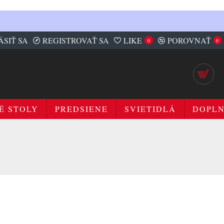
ÁSIŤ SA
REGISTROVAŤ SA
LIKE
POROVNAŤ
0
0
É STOLY
PREDSIENE
SVIETIDLÁ
DOPL