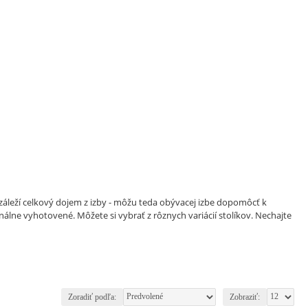
áleží celkový dojem z izby - môžu teda obývacej izbe dopomôcť k
ginálne vyhotovené. Môžete si vybrať z rôznych variácií stolíkov. Nechajte
Zoradiť podľa:
Zobraziť: