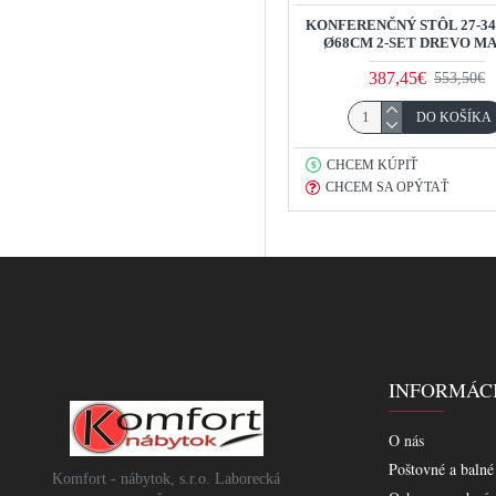
KONFERENČNÝ STÔL 27-3
Ø68CM 2-SET DREVO M
387,45€
553,50€
DO KOŠÍKA
CHCEM KÚPIŤ
CHCEM SA OPÝTAŤ
INFORMÁC
O nás
Poštovné a balné
Komfort - nábytok, s.r.o. Laborecká