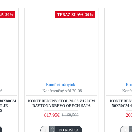
A -30%
TERAZ ZĽAVA -30%
Komfort-nábytok
Kom
06
Konferenčný stôl 20-08
Konfe
 80X80CM
KONFERENČNÝ STÔL 20-08 Ø120CM
KONFERENČ
T JE
DAYTONA DREVO ORECH-SAJA
50X50CM 
KS
817,95€
20
1 168,50€
DO KOŠÍKA