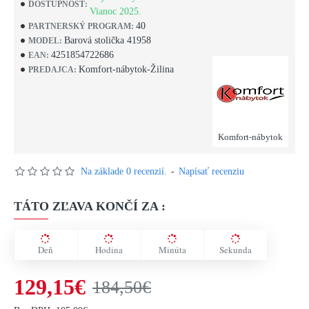
DOSTUPNOSŤ:
Vianoc 2025.
40
PARTNERSKÝ PROGRAM:
Barová stolička 41958
MODEL:
4251854722686
EAN:
Komfort-nábytok-Žilina
PREDAJCA:
Komfort-nábytok
Na základe 0 recenzií.
-
Napísať recenziu
TÁTO ZĽAVA KONČÍ ZA :
Deň
Hodina
Minúta
Sekunda
129,15€
184,50€