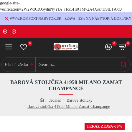
google-site-
verification=2W2WzCtQ5ydnNyYlA_Hcc5Hi0TMv2A4XsznH9ILFAxQ
WWW.KOMFORT-NABYTOK.SK - ZĽAVA - 25% NA NÁBYTOK A DOPLNKY
0
0
0
Hladať všetko
BAROVÁ STOLIČKA 41958 MILANO ZAMAT
CHAMPANGE
Jedáleň
Barové stoličky
Barová stolička 41958 Milano Zamat Champange
TERAZ ZĽAVA -30%