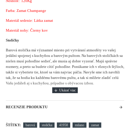
Nosnosť: 120Kg
Farba: Zamat Champange
Materiál sedenie: Látka zamat
Materiál nohy: Čierny kov
Stoličky
Barová stolička má významné miesto pri vytváraní atmosféry vo vašej
jedálni spojenej s kuchyňou a barovým pultom.
Na barových stoličkách sa
nielen musí pohodlne sedieť, ale musia aj dobre vyzerať. Majú správne
rozmery, a preto sa budete cítiť pohodlne. Ponúkame ich v rôznych štýloch,
takže si vyberiete tie, ktoré sa vám najviac páčia. Navyše sme ich navrhli
tak, že sa hodia ku každému barovému pultu, a tak si môžete zladiť celú
Vašu jedáleň aj s kuchyňou, prípadne s obývacou izbou.
RECENZIE PRODUKTU
ŠTÍTKY:
barová
stolička
41958
milano
zamat