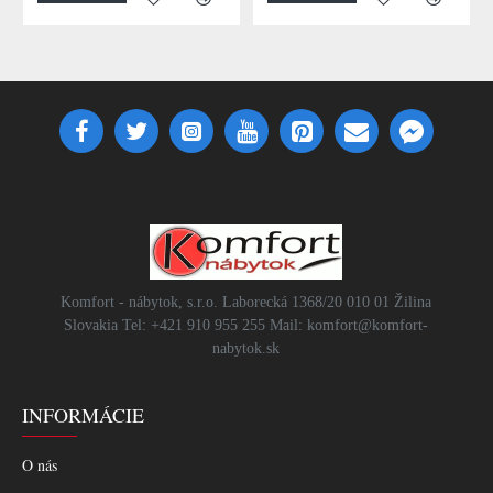
Komfort - nábytok, s.r.o. Laborecká 1368/20 010 01 Žilina
Slovakia Tel: +421 910 955 255 Mail: komfort@komfort-
nabytok.sk
INFORMÁCIE
O nás