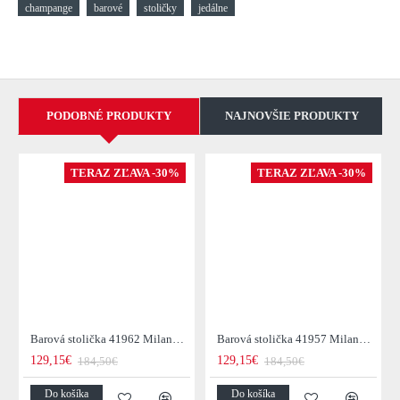
champange
barové
stoličky
jedálne
PODOBNÉ PRODUKTY
NAJNOVŠIE PRODUKTY
TERAZ ZĽAVA -30%
TERAZ ZĽAVA -30%
Barová stolička 41962 Milano Zamat Hnedá
Barová stolička 41957 Milano Zamat Šedá
129,15€
129,15€
184,50€
184,50€
Do košíka
Do košíka