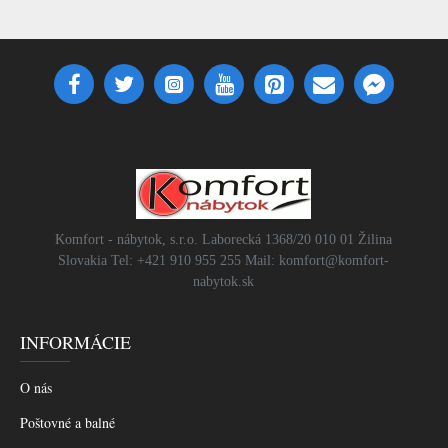
Komfort - nábytok, s.r.o. Laborecká 1368/20 010 01 Žilina
Slovakia Tel: +421 910 955 255 Mail: komfort@komfort-
nabytok.sk
INFORMÁCIE
O nás
Poštovné a balné