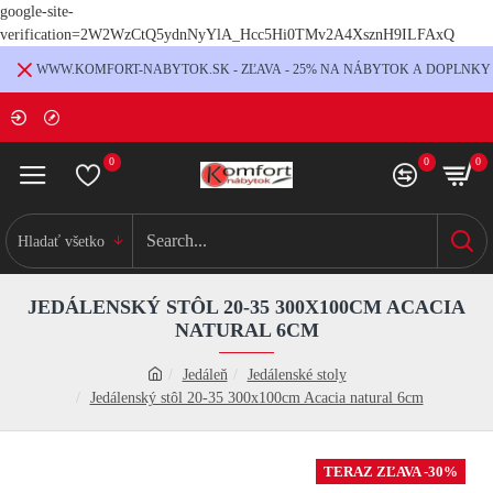
google-site-
verification=2W2WzCtQ5ydnNyYlA_Hcc5Hi0TMv2A4XsznH9ILFAxQ
WWW.KOMFORT-NABYTOK.SK - ZĽAVA - 25% NA NÁBYTOK A DOPLNKY
0
0
0
Hladať všetko
JEDÁLENSKÝ STÔL 20-35 300X100CM ACACIA
NATURAL 6CM
Jedáleň
Jedálenské stoly
Jedálenský stôl 20-35 300x100cm Acacia natural 6cm
TERAZ ZĽAVA -30%