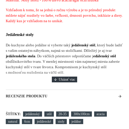
Materiál: Nohy nerez - 100% drevo acacia/agát 6cm hrúbka
Vzhľadom k tomu, že sa jedná o ručnu výrobu a je to prírodný produkt
môžete nájsť rozdiely vo farbe, veľkosti, drsnosti povrchu, inklúzie a diery.
Každý kus je vzhľadom na to unikát.
Jedálenské stoly
Do kuchyne alebo jedálne si vyberte taký
jedálenský stôl
, ktorý bude ladiť
s vašim ostatným nábytkom, najmä so stoličkami. Dôležitý je aj tvar
jedálenského stola
. Do väčších priestorov odporúčame j
edálenský stôl
obdĺžnikovitého tvaru. V menšej miestnosti vám najmenej miesta zaberie
kuchynský stôl v tvare štvorca. Kompromisom je kuchynský stôl
s možnosťou rozloženia na väčší stôl.
RECENZIE PRODUKTU
ŠTÍTKY:
jedálenský
stôl
20-35
300x100cm
acacia
natural
6cm
jedálenské
stoly
jedálne