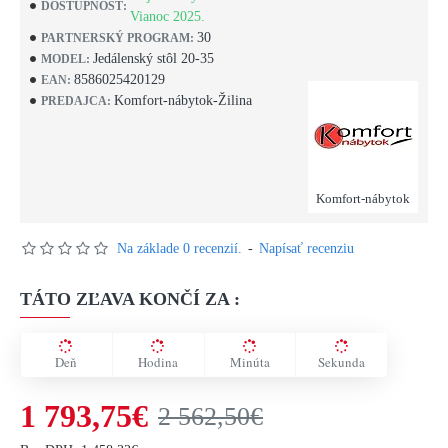
DOSTUPNOSŤ:
Vianoc 2025.
30
PARTNERSKÝ PROGRAM:
Jedálenský stôl 20-35
MODEL:
8586025420129
EAN:
Komfort-nábytok-Žilina
PREDAJCA:
Komfort-nábytok
Na základe 0 recenzií.
-
Napísať recenziu
TÁTO ZĽAVA KONČÍ ZA :
Deň
Hodina
Minúta
Sekunda
1 793,75€
2 562,50€