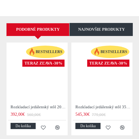
PODOBNÉ PRODUKTY
NAJNOVŠIE PRODUKTY
BESTSELLERS
BESTSELLERS
TERAZ ZĽAVA -30%
TERAZ ZĽAVA -30%
Rozkladací jedálenský stôl 20976 120/200x80cm Masív drevo Palisander
Rozkladací jedálenský stôl 35299 160/240x100cm Masív drevo Palisander
392,00€
545,30€
560,00€
779,00€
Do košíka
Do košíka