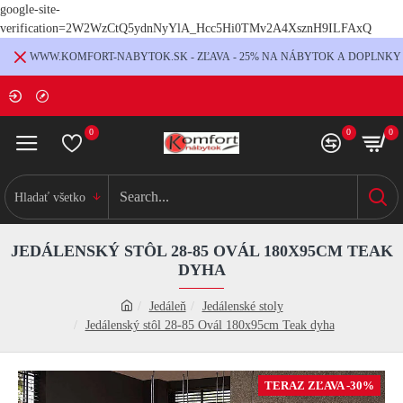
google-site-
verification=2W2WzCtQ5ydnNyYlA_Hcc5Hi0TMv2A4XsznH9ILFAxQ
WWW.KOMFORT-NABYTOK.SK - ZĽAVA - 25% NA NÁBYTOK A DOPLNKY
0
0
0
Hladať všetko
JEDÁLENSKÝ STÔL 28-85 OVÁL 180X95CM TEAK
DYHA
Jedáleň
Jedálenské stoly
Jedálenský stôl 28-85 Ovál 180x95cm Teak dyha
TERAZ ZĽAVA -30%