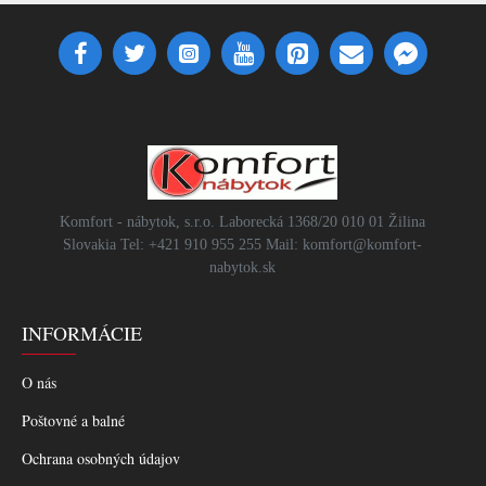
Komfort - nábytok, s.r.o. Laborecká 1368/20 010 01 Žilina
Slovakia Tel: +421 910 955 255 Mail: komfort@komfort-
nabytok.sk
INFORMÁCIE
O nás
Poštovné a balné
Ochrana osobných údajov