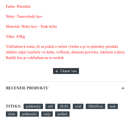
Farba: Prírodná
Nohy: Tmavošedý kov
Materiál: Nohy kov - Teak dyha
Váha: 45Kg
Vzhľadom k tomu, že sa jedná o ručnú výrobu a je to prírodný produkt
môžete nájsť rozdiely vo farbe, veľkosti, drsnosti povrchu, inklúzie a diery.
Každý kus je vzhľadom na to unikát.
RECENZIE PRODUKTU
ŠTÍTKY:
jedálenský
stôl
28-85
ovál
180x95cm
teak
dyha
jedálenské
stoly
jedáleň