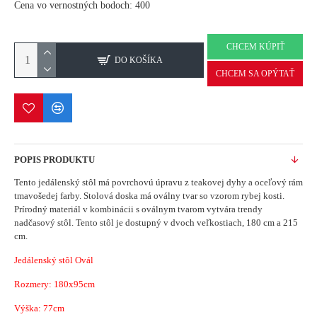
Cena vo vernostných bodoch: 400
CHCEM KÚPIŤ
DO KOŠÍKA
CHCEM SA OPÝTAŤ
POPIS PRODUKTU
Tento jedálenský stôl má povrchovú úpravu z teakovej dyhy a oceľový rám
tmavošedej farby.
Stolová doska má oválny tvar so vzorom rybej kosti.
Prírodný materiál v kombinácii s oválnym tvarom vytvára trendy
nadčasový stôl.
Tento stôl je dostupný v dvoch veľkostiach, 180 cm a 215
cm.
Jedálenský stôl Ovál
Rozmery: 180x95cm
Výška: 77cm