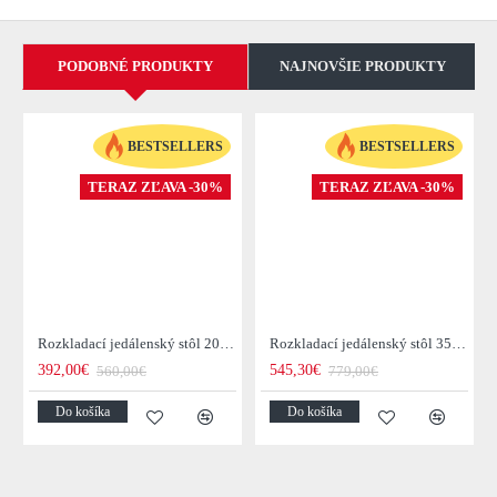
PODOBNÉ PRODUKTY
NAJNOVŠIE PRODUKTY
BESTSELLERS
BESTSELLERS
TERAZ ZĽAVA -30%
TERAZ ZĽAVA -30%
Rozkladací jedálenský stôl 20976 120/200x80cm Masív drevo Palisander
Rozkladací jedálenský stôl 35299 160/240x100cm Masív drevo Palisander
392,00€
545,30€
560,00€
779,00€
Do košíka
Do košíka