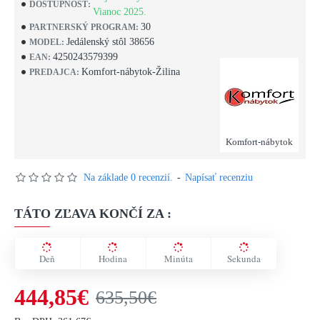
DOSTUPNOSŤ:
Vianoc 2025.
30
PARTNERSKÝ PROGRAM:
Jedálenský stôl 38656
MODEL:
4250243579399
EAN:
Komfort-nábytok-Žilina
PREDAJCA:
Komfort-nábytok
Na základe 0 recenzií.
-
Napísať recenziu
TÁTO ZĽAVA KONČÍ ZA :
Deň
Hodina
Minúta
Sekunda
444,85€
635,50€