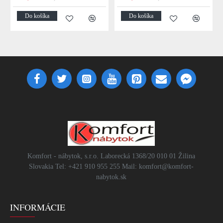
Do košíka
Do košíka
Komfort - nábytok, s.r.o. Laborecká 1368/20 010 01 Žilina
Slovakia Tel: +421 910 955 255 Mail: komfort@komfort-
nabytok.sk
INFORMÁCIE