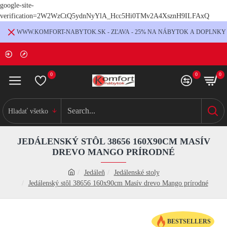
google-site-
verification=2W2WzCtQ5ydnNyYlA_Hcc5Hi0TMv2A4XsznH9ILFAxQ
WWW.KOMFORT-NABYTOK.SK - ZĽAVA - 25% NA NÁBYTOK A DOPLNKY
0
0
0
Hladať všetko
JEDÁLENSKÝ STÔL 38656 160X90CM MASÍV
DREVO MANGO PRÍRODNÉ
Jedáleň
Jedálenské stoly
Jedálenský stôl 38656 160x90cm Masív drevo Mango prírodné
BESTSELLERS