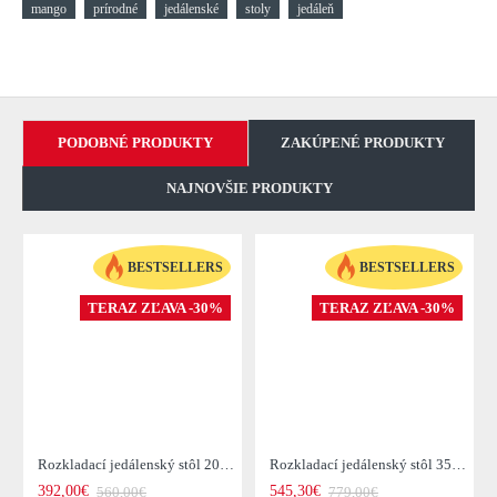
mango
prírodné
jedálenské
stoly
jedáleň
PODOBNÉ PRODUKTY
ZAKÚPENÉ PRODUKTY
NAJNOVŠIE PRODUKTY
BESTSELLERS
BESTSELLERS
TERAZ ZĽAVA -30%
TERAZ ZĽAVA -30%
Rozkladací jedálenský stôl 20976 120/200x80cm Masív drevo Palisander
Rozkladací jedálenský stôl 35299 160/240x100cm Masív drevo Palisander
392,00€
545,30€
560,00€
779,00€