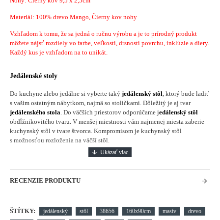
Nohy: Čierny kov 9,5 x 2,5cm
Materiál: 100% drevo Mango, Čierny kov nohy
Vzhľadom k tomu, že sa jedná o ručnu výrobu a je to prírodný produkt
môžete nájsť rozdiely vo farbe, veľkosti, drsnosti povrchu, inklúzie a diery.
Každý kus je vzhľadom na to unikát.
Jedálenské stoly
Do kuchyne alebo jedálne si vyberte taký
jedálenský stôl
, ktorý bude ladiť
s vašim ostatným nábytkom, najmä so stoličkami. Dôležitý je aj tvar
jedálenského stola
. Do väčších priestorov odporúčame j
edálenský stôl
obdĺžnikovitého tvaru. V menšej miestnosti vám najmenej miesta zaberie
kuchynský stôl v tvare štvorca. Kompromisom je kuchynský stôl
s možnosťou rozloženia na väčší stôl.
RECENZIE PRODUKTU
ŠTÍTKY:
jedálenský
stôl
38656
160x90cm
masív
drevo