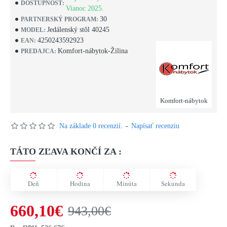
DOSTUPNOSŤ:
Vianoc 2025.
30
PARTNERSKÝ PROGRAM:
Jedálenský stôl 40245
MODEL:
4250243592923
EAN:
Komfort-nábytok-Žilina
PREDAJCA:
Komfort-nábytok
Na základe 0 recenzií.
-
Napísať recenziu
TÁTO ZĽAVA KONČÍ ZA :
Deň
Hodina
Minúta
Sekunda
660,10€
943,00€