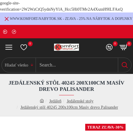
google-site-
verification=2W2WzCtQ5ydnNyYlA_Hcc5Hi0TMv2A4XsznH9ILFAxQ
WWW.KOMFORT-NABYTOK.SK - ZĽAVA - 25% NA NÁBYTOK A DOPLNKY
0
0
0
Hladať všetko
JEDÁLENSKÝ STÔL 40245 200X100CM MASÍV
DREVO PALISANDER
Jedáleň
Jedálenské stoly
Jedálenský stôl 40245 200x100cm Masív drevo Palisander
TERAZ ZĽAVA -30%