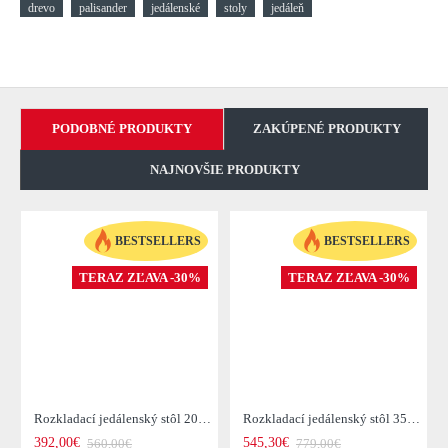
drevo
palisander
jedálenské
stoly
jedáleň
PODOBNÉ PRODUKTY
ZAKÚPENÉ PRODUKTY
NAJNOVŠIE PRODUKTY
BESTSELLERS
BESTSELLERS
TERAZ ZĽAVA -30%
TERAZ ZĽAVA -30%
Rozkladací jedálenský stôl 20976 120/200x80cm Masív drevo Palisander
Rozkladací jedálenský stôl 35299 160/240x100cm Masív drevo Palisander
392,00€
545,30€
560,00€
779,00€