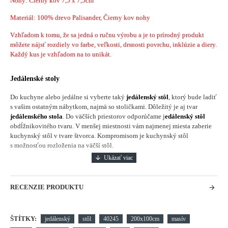
Nohy: Čierny kov 7,5 x 7,5cm
Materiál: 100% drevo Palisander, Čierny kov nohy
Vzhľadom k tomu, že sa jedná o ručnu výrobu a je to prírodný produkt
môžete nájsť rozdiely vo farbe, veľkosti, drsnosti povrchu, inklúzie a diery.
Každý kus je vzhľadom na to unikát.
Jedálenské stoly
Do kuchyne alebo jedálne si vyberte taký
jedálenský stôl
, ktorý bude ladiť
s vašim ostatným nábytkom, najmä so stoličkami. Dôležitý je aj tvar
jedálenského stola
. Do väčších priestorov odporúčame j
edálenský stôl
obdĺžnikovitého tvaru. V menšej miestnosti vám najmenej miesta zaberie
kuchynský stôl v tvare štvorca. Kompromisom je kuchynský stôl
s možnosťou rozloženia na väčší stôl.
RECENZIE PRODUKTU
ŠTÍTKY:
jedálenský
stôl
40245
200x100cm
masív