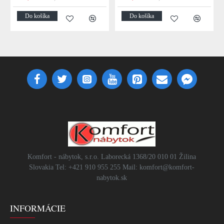
Do košíka
Do košíka
Komfort - nábytok, s.r.o. Laborecká 1368/20 010 01 Žilina
Slovakia Tel: +421 910 955 255 Mail: komfort@komfort-
nabytok.sk
INFORMÁCIE