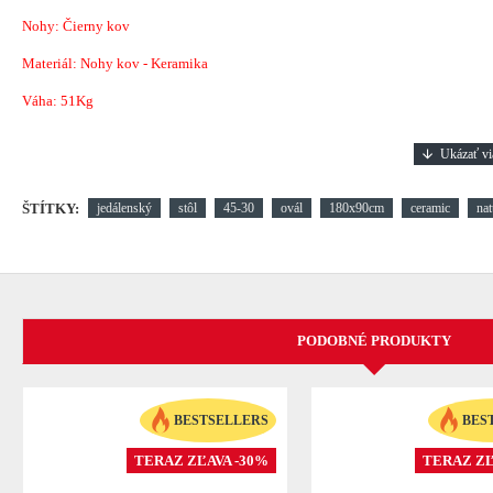
Nohy: Čierny kov
Materiál: Nohy kov - Keramika
Váha: 51Kg
ŠTÍTKY:
jedálenský
stôl
45-30
ovál
180x90cm
ceramic
nat
PODOBNÉ PRODUKTY
BESTSELLERS
BES
TERAZ ZĽAVA -30%
TERAZ ZĽ