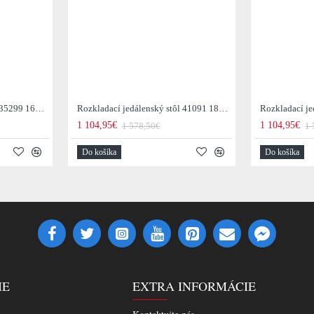
Rozkladací jedálenský stôl 35299 160/240x100cm Masív drevo Palisander
Rozkladací jedálenský stôl 41091 180/225x90cm Betón keramika
1 104,95€
1 104,95€
1 578,50€
1 
Do košíka
Do košíka
IE
EXTRA INFORMÁCIE