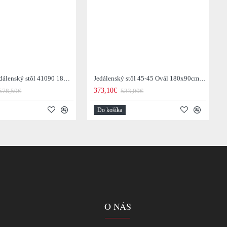
Rozkladací jedálenský stôl 41090 180/225x90cm Láva keramika
Jedálenský stôl 45-45 Ovál 180x90cm Ceramic Natural Black
373,10€
578,50€
533,00€
Do košíka
O NÁS