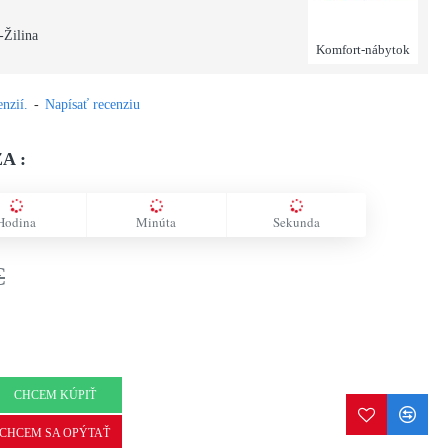
-Žilina
Komfort-nábytok
nzií.
-
Napísať recenziu
A :
Hodina
Minúta
Sekunda
€
CHCEM KÚPIŤ
CHCEM SA OPÝTAŤ