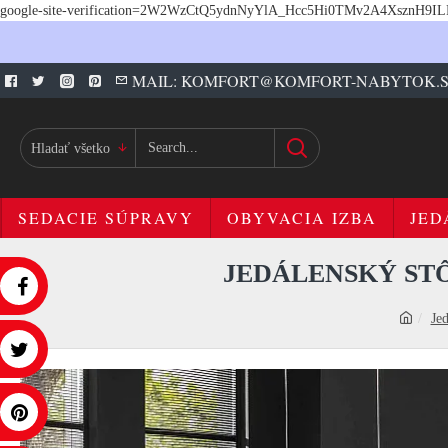
google-site-verification=2W2WzCtQ5ydnNyYlA_Hcc5Hi0TMv2A4XsznH9I
MAIL: KOMFORT@KOMFORT-NABYTOK.
Hladať všetko
SEDACIE SÚPRAVY
OBYVACIA IZBA
JED
JEDÁLENSKÝ STÔ
Je