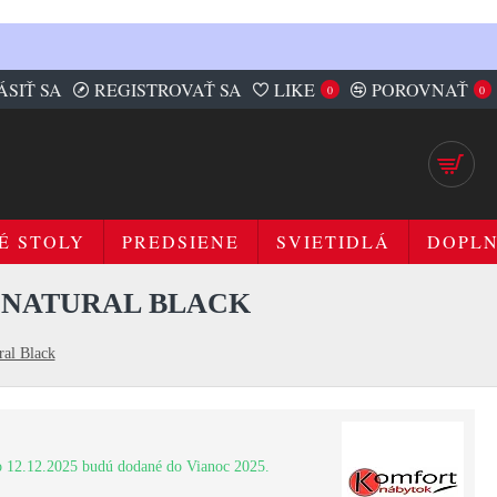
ÁSIŤ SA
REGISTROVAŤ SA
LIKE
POROVNAŤ
0
0
É STOLY
PREDSIENE
SVIETIDLÁ
DOPL
C NATURAL BLACK
ral Black
 12.12.2025 budú dodané do Vianoc 2025.