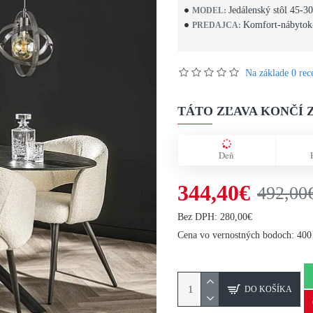
Jedálenský stôl 45-30
MODEL:
Komfort-nábytok
PREDAJCA:
Na základe 0 rece
TÁTO ZĽAVA KONČÍ Z
Deň
344,40€
492,00
Bez DPH: 280,00€
Cena vo vernostných bodoch: 400
DO KOŠÍKA