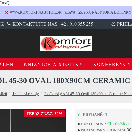
LFAxQ
WWW.KOMFORT-NABYTOK.SK - ZĽAVA - 25% NA NÁBYTOK A DOPLNKY
SK
KONTAKTUJTE NÁS +421 910 955 255
PRIHL
ÁLEŇ
KNIŽNICE A STOLÍKY
KONFERENČN
L 45-30 OVÁL 180X90CM CERAMI
dáleň
Jedálenské stoly
Jedálenský stôl 45-30 Ovál 180x90cm Ceramic Natu
TERAZ ZĽAVA -30%
PREDANÉ: 1
Objednávky do
DOSTUPNOSŤ:
30
PARTNERSKÝ PROGRAM: