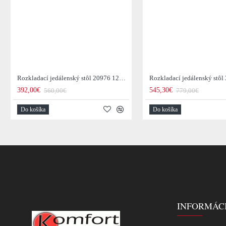
Rozkladací jedálenský stôl 20976 120/200x80cm Masív drevo Palisander
392,00€
545,30€
560,00€
779,00€
Do košíka
Do košíka
INFORMÁC