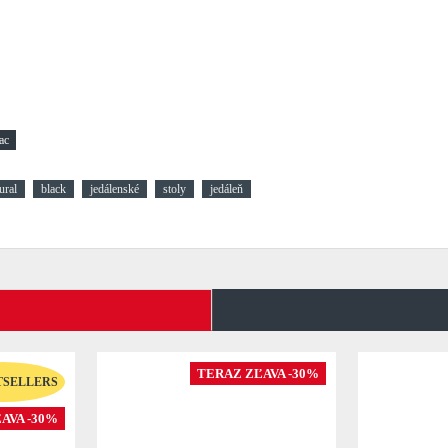
ural
black
jedálenské
stoly
jedáleň
TERAZ ZĽAVA -30%
TSELLERS
AVA -30%