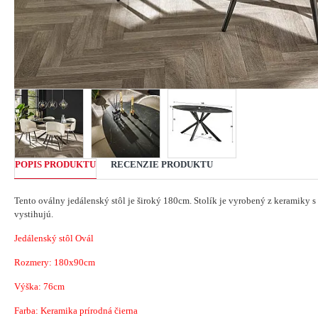
POPIS PRODUKTU
RECENZIE PRODUKTU
Tento oválny jedálenský stôl je široký 180cm.
Stolík je vyrobený z keramiky
vystihujú.
Jedálenský stôl Ovál
Rozmery: 180x90cm
Výška: 76cm
Farba: Keramika prírodná čierna