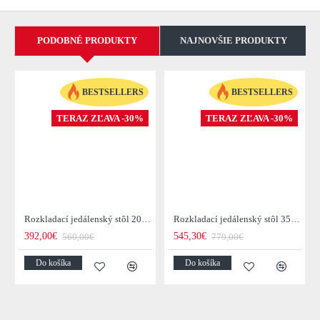
PODOBNÉ PRODUKTY
NAJNOVŠIE PRODUKTY
BESTSELLERS
BESTSELLERS
TERAZ ZĽAVA -30%
TERAZ ZĽAVA -30%
Rozkladací jedálenský stôl 20976 120/200x80cm Masív drevo Palisander
Rozkladací jedálenský stôl 35299 160/240x100cm Masív drevo Palisander
392,00€
545,30€
560,00€
779,00€
Do košíka
Do košíka