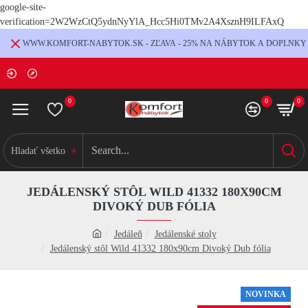
google-site-
verification=2W2WzCtQ5ydnNyYlA_Hcc5Hi0TMv2A4XsznH9ILFAxQ
WWW.KOMFORT-NABYTOK.SK - ZĽAVA - 25% NA NÁBYTOK A DOPLNKY
0
0
0
Hladať všetko
JEDÁLENSKÝ STÔL WILD 41332 180X90CM
DIVOKÝ DUB FÓLIA
Jedáleň
Jedálenské stoly
Jedálenský stôl Wild 41332 180x90cm Divoký Dub fólia
NOVINKA