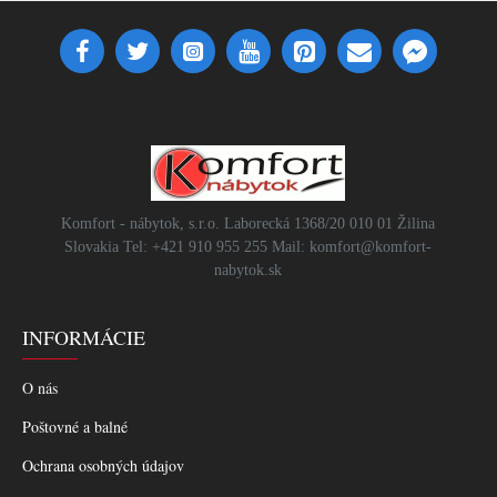
Komfort - nábytok, s.r.o. Laborecká 1368/20 010 01 Žilina
Slovakia Tel: +421 910 955 255 Mail: komfort@komfort-
nabytok.sk
INFORMÁCIE
O nás
Poštovné a balné
Ochrana osobných údajov