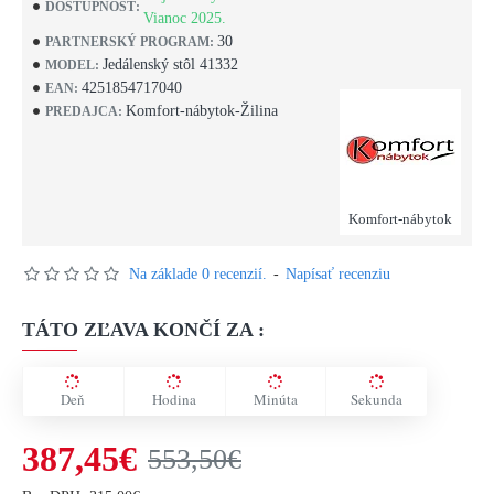
DOSTUPNOSŤ:
Vianoc 2025.
30
PARTNERSKÝ PROGRAM:
Jedálenský stôl 41332
MODEL:
4251854717040
EAN:
Komfort-nábytok-Žilina
PREDAJCA:
Komfort-nábytok
Na základe 0 recenzií.
-
Napísať recenziu
TÁTO ZĽAVA KONČÍ ZA :
Deň
Hodina
Minúta
Sekunda
387,45€
553,50€