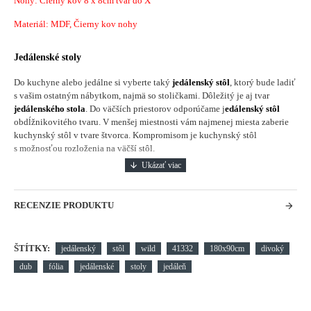
Nohy: Čierny kov 8 x 8cm tvar do X
Materiál: MDF, Čierny kov nohy
Jedálenské stoly
Do kuchyne alebo jedálne si vyberte taký
jedálenský stôl
, ktorý bude ladiť
s vašim ostatným nábytkom, najmä so stoličkami. Dôležitý je aj tvar
jedálenského stola
. Do väčších priestorov odporúčame j
edálenský stôl
obdĺžnikovitého tvaru. V menšej miestnosti vám najmenej miesta zaberie
kuchynský stôl v tvare štvorca. Kompromisom je kuchynský stôl
s možnosťou rozloženia na väčší stôl.
RECENZIE PRODUKTU
ŠTÍTKY:
jedálenský
stôl
wild
41332
180x90cm
divoký
dub
fólia
jedálenské
stoly
jedáleň