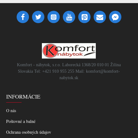
Komfort - nábytok, s.r.o. Laborecká 1368/20 010 01 Žilina
Slovakia Tel: +421 910 955 255 Mail: komfort@komfort-
nabytok.sk
INFORMÁCIE
O nás
Poštovné a balné
Ochrana osobných údajov