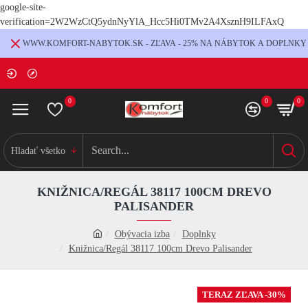
google-site-
verification=2W2WzCtQ5ydnNyYlA_Hcc5Hi0TMv2A4XsznH9ILFAxQ
WWW.KOMFORT-NABYTOK.SK - ZĽAVA - 25% NA NÁBYTOK A DOPLNKY
0
0
0
Hladať všetko
KNIŽNICA/REGÁL 38117 100CM DREVO
PALISANDER
Obývacia izba
Doplnky
Knižnica/Regál 38117 100cm Drevo Palisander
TERAZ ZĽAVA -30%