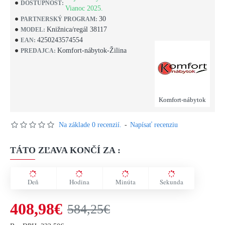
DOSTUPNOSŤ:
Vianoc 2025.
30
PARTNERSKÝ PROGRAM:
Knižnica/regál 38117
MODEL:
4250243574554
EAN:
Komfort-nábytok-Žilina
PREDAJCA:
Komfort-nábytok
Na základe 0 recenzií.
-
Napísať recenziu
TÁTO ZĽAVA KONČÍ ZA :
Deň
Hodina
Minúta
Sekunda
408,98€
584,25€