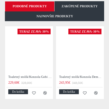
PODOBNÉ PRODUKTY
ZAKÚPENÉ PRODUKTY
NAJNOVŠIE PRODUKTY
TERAZ ZĽAVA -30%
TERAZ ZĽAVA -30%
Toaletný stolík/Konzola Gobi 22-25 Mango drevo
Toaletný stolík/Konzola Demn 21-18 Acacia drevo
229,60€
243,95€
328,00€
348,50€
Do košíka
Do košíka