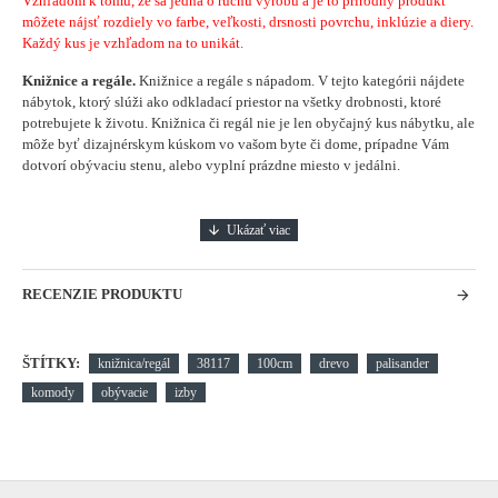
Vzhľadom k tomu, že sa jedná o ručnu výrobu a je to prírodný produkt
môžete nájsť rozdiely vo farbe, veľkosti, drsnosti povrchu, inklúzie a diery.
Každý kus je vzhľadom na to unikát.
Knižnice a regále.
Knižnice a regále s nápadom.
V tejto kategórii nájdete
nábytok, ktorý slúži ako odkladací priestor na všetky drobnosti, ktoré
potrebujete k životu. Knižnica či regál nie je len obyčajný kus nábytku, ale
môže byť dizajnérskym kúskom vo vašom byte či dome, prípadne Vám
dotvorí obývaciu stenu, alebo vyplní prázdne miesto v jedálni.
RECENZIE PRODUKTU
ŠTÍTKY:
knižnica/regál
38117
100cm
drevo
palisander
komody
obývacie
izby