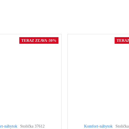
TERAZ ZĽAVA -30%
TERAZ
rt-nábytok
Stolička 37612
Komfort-nábytok
Stoličk