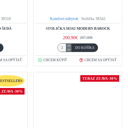
a 38310
Komfort-nábytok
Stolička 38342
O ŠEDÁ
STOLIČKA 38342 MODERN BAROCK
200,90€
287,00€
A
DO KOŠÍKA
M SA OPÝTAŤ
CHCEM KÚPIŤ
CHCEM SA OPÝTAŤ
TERAZ ZĽAVA -30%
BESTSELLERS
 ZĽAVA -30%