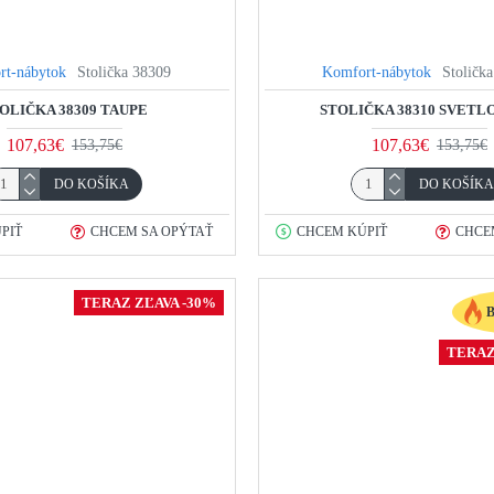
rt-nábytok
Stolička 38309
Komfort-nábytok
Stoličk
OLIČKA 38309 TAUPE
STOLIČKA 38310 SVETL
107,63€
107,63€
153,75€
153,75€
DO KOŠÍKA
DO KOŠÍK
PIŤ
CHCEM SA OPÝTAŤ
CHCEM KÚPIŤ
CHCE
TERAZ ZĽAVA -30%
TERAZ