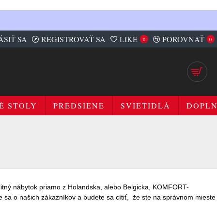
ÁSIŤ SA
REGISTROVAŤ SA
LIKE
POROVNAŤ
0
0
É STOLY
PREDSIENE
SVIETIDLÁ
DOPL
litný nábytok priamo z Holandska, alebo Belgicka, KOMFORT-
e sa
o našich zákazníkov
a
budete
sa
cítiť
,
že ste
na
správnom
mieste