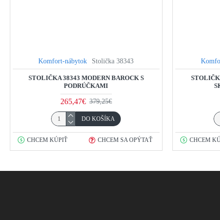
Komfort-nábytok
Stolička 38343
Komfo
STOLIČKA 38343 MODERN BAROCK S
STOLIČKA
PODRÚČKAMI
S
265,47€
379,25€
DO KOŠÍKA
CHCEM KÚPIŤ
CHCEM SA OPÝTAŤ
CHCEM KÚ