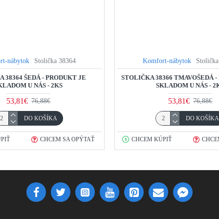
rt-nábytok
Stolička 38364
Komfort-nábytok
Stoličk
 38364 ŠEDÁ - PRODUKT JE
STOLIČKA 38366 TMAVOŠEDÁ -
KLADOM U NÁS - 2KS
SKLADOM U NÁS - 2
53,81€
53,81€
76,88€
76,88€
DO KOŠÍKA
DO KOŠÍK
PIŤ
CHCEM SA OPÝTAŤ
CHCEM KÚPIŤ
CHCE