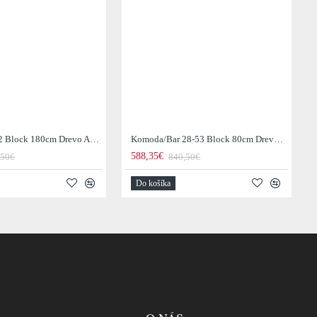
Komoda 28-52 Block 180cm Drevo Acacia
Komoda/Bar 28-53 Block 80cm Drevo Acacia
588,35€
,50€
840,50€
Do košíka