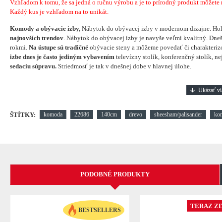
Vzhľadom k tomu, že sa jedná o ručnu výrobu a je to prírodný produkt môžete náj
Každý kus je vzhľadom na to unikát.
Komody a obývacie izby,
Nábytok do obývacej izby v modernom dizajne. Hol
najnovších trendov
. Nábytok do obývacej izby je navyše veľmi kvalitný. Dneš
rokmi.
Na ústupe sú tradičné
obývacie steny a môžeme povedať či charakterizo
izbe dnes je často jediným vybavením
televízny stolík, konferenčný stolík, n
sedaciu súpravu.
Striedmosť je tak v dnešnej dobe v hlavnej úlohe.
ŠTÍTKY:
komoda
22686
140cm
drevo
sheesham/palisander
ko
PODOBNÉ PRODUKTY
TERAZ ZĽ
BESTSELLERS