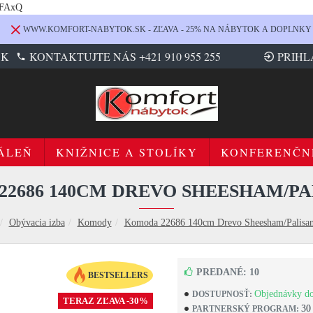
LFAxQ
WWW.KOMFORT-NABYTOK.SK - ZĽAVA - 25% NA NÁBYTOK A DOPLNKY
SK
KONTAKTUJTE NÁS +421 910 955 255
PRIHL
ÁLEŇ
KNIŽNICE A STOLÍKY
KONFERENČN
2686 140CM DREVO SHEESHAM/P
Obývacia izba
Komody
Komoda 22686 140cm Drevo Sheesham/Palisan
PREDANÉ: 10
BESTSELLERS
Objednávky do
DOSTUPNOSŤ:
TERAZ ZĽAVA -30%
30
PARTNERSKÝ PROGRAM: