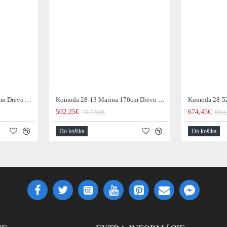
Komoda 43737 Alpine 145cm Drevo Acacia Honey
Komoda 28-13 Marina 170cm Drevo Mango
502,25€
674,45€
717,50€
963
Do košíka
Do košíka