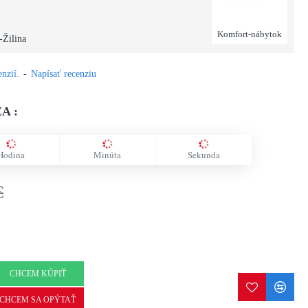
Komfort-nábytok
-Žilina
nzií.
-
Napísať recenziu
A :
Hodina
Minúta
Sekunda
€
CHCEM KÚPIŤ
CHCEM SA OPÝTAŤ