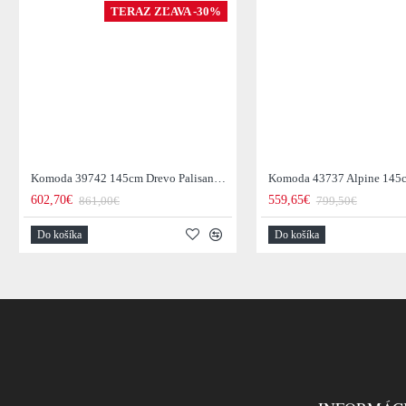
TERAZ ZĽAVA -30%
Komoda 39742 145cm Drevo Palisander Retro
602,70€
559,65€
861,00€
799,50€
Do košíka
Do košíka