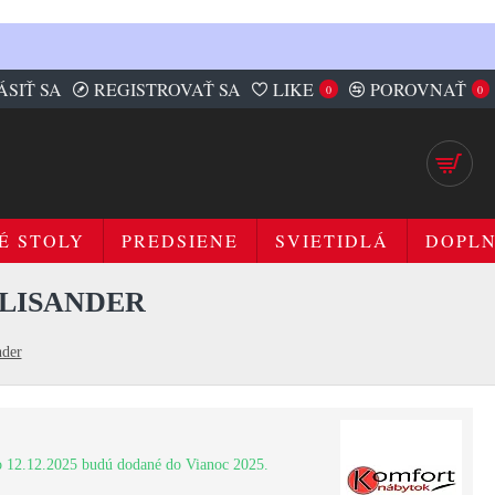
ÁSIŤ SA
REGISTROVAŤ SA
LIKE
POROVNAŤ
0
0
É STOLY
PREDSIENE
SVIETIDLÁ
DOPL
ALISANDER
der
 12.12.2025 budú dodané do Vianoc 2025.