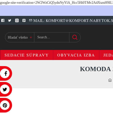
google-site-verification=2W2WzCtQ5ydnNyYlA_Hcc5Hi0TMv2A4XsznH9I
MAIL: KOMFORT@KOMFORT-NABYTOK.
Hladať všetko
SEDACIE SÚPRAVY
OBYVACIA IZBA
JED
KOMODA 2