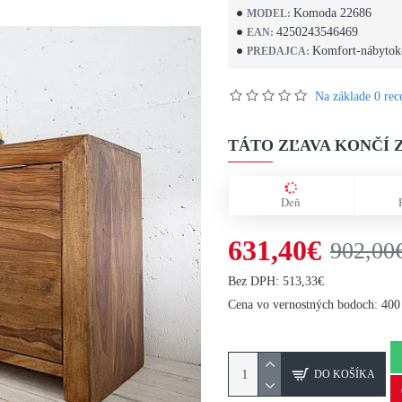
Komoda 22686
MODEL:
4250243546469
EAN:
Komfort-nábytok
PREDAJCA:
Na základe 0 rece
TÁTO ZĽAVA KONČÍ Z
Deň
631,40€
902,00
Bez DPH: 513,33€
Cena vo vernostných bodoch: 400
DO KOŠÍKA