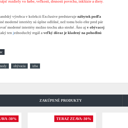
sť rozdiely vo farbe, veľkosti, drsnosti povrchu, inklúzie a diery.
andský výrobca v kolekcii Exclusive predstavuje
nábytok podľa
né moderné interiéry sú úplne odlišné, než tomu bolo ešte pred pár
vať moderné interiéry možno trochu ako strohé. Áno aj
v obývacej
ejaký ten
j
ednoduchý regál a
veľký dôraz je kladený na pohodlnú
mody
obývacia
izba
ZAKÚPENÉ PRODUKTY
AVA -30%
TERAZ ZĽAVA -30%