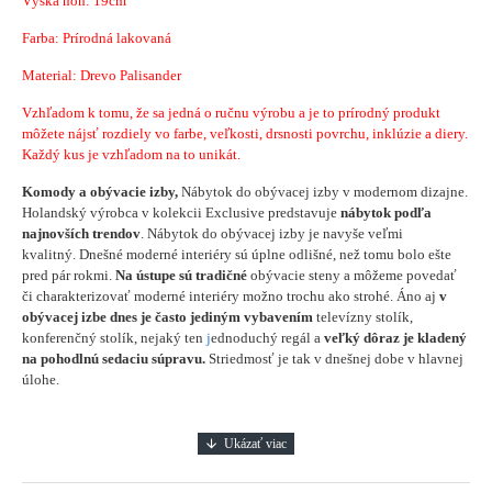
Výška nôh: 19cm
Farba: Prírodná lakovaná
Material:
Drevo Palisander
Vzhľadom k tomu, že sa jedná o ručnu výrobu a je to prírodný produkt
môžete nájsť rozdiely vo farbe, veľkosti, drsnosti povrchu, inklúzie a diery.
Každý kus je vzhľadom na to unikát.
Komody a obývacie izby,
Nábytok do obývacej izby v modernom dizajne.
Holandský výrobca v kolekcii Exclusive predstavuje
nábytok podľa
najnovších trendov
. Nábytok do obývacej izby je navyše veľmi
kvalitný. Dnešné moderné interiéry sú úplne odlišné, než tomu bolo ešte
pred pár rokmi.
Na ústupe sú tradičné
obývacie steny a môžeme povedať
či charakterizovať moderné interiéry možno trochu ako strohé. Áno aj
v
obývacej izbe dnes je často jediným vybavením
televízny stolík,
konferenčný stolík, nejaký ten
j
ednoduchý regál a
veľký dôraz je kladený
na pohodlnú sedaciu súpravu.
Striedmosť je tak v dnešnej dobe v hlavnej
úlohe.