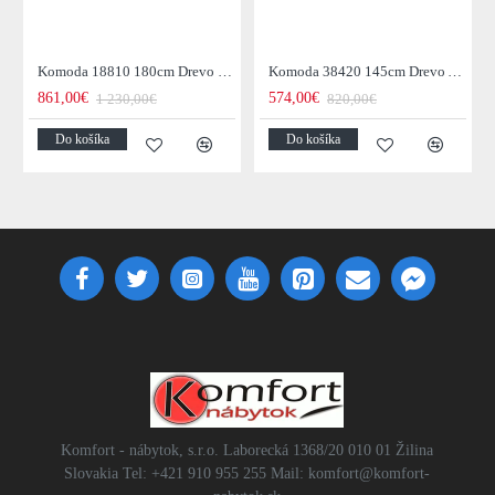
Komoda 18810 180cm Drevo Sheesham/Palisander
Komoda 38420 145cm Drevo Acacia Retro
861,00€
574,00€
1 230,00€
820,00€
Do košíka
Do košíka
Komfort - nábytok, s.r.o. Laborecká 1368/20 010 01 Žilina
Slovakia Tel: +421 910 955 255 Mail: komfort@komfort-