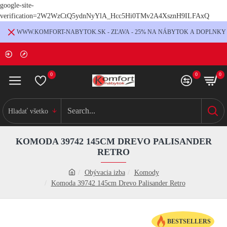
google-site-
verification=2W2WzCtQ5ydnNyYlA_Hcc5Hi0TMv2A4XsznH9ILFAxQ
WWW.KOMFORT-NABYTOK.SK - ZĽAVA - 25% NA NÁBYTOK A DOPLNKY
0
0
0
Hladať všetko
KOMODA 39742 145CM DREVO PALISANDER
RETRO
Obývacia izba
Komody
Komoda 39742 145cm Drevo Palisander Retro
BESTSELLERS