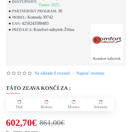
DOSTUPNOSŤ:
Vianoc 2025.
30
PARTNERSKÝ PROGRAM:
Komoda 39742
MODEL:
4250243588483
EAN:
Komfort-nábytok-Žilina
PREDAJCA:
Komfort-nábytok
Na základe 0 recenzií.
-
Napísať recenziu
TÁTO ZĽAVA KONČÍ ZA :
Deň
Hodina
Minúta
Sekunda
602,70€
861,00€