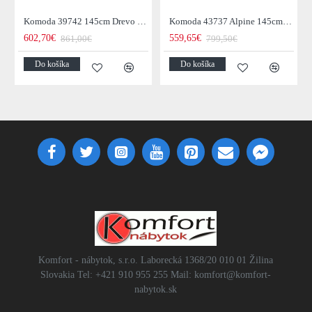
Komoda 39742 145cm Drevo Palisander Retro
Komoda 43737 Alpine 145cm Drevo Acacia Honey
602,70€
559,65€
861,00€
799,50€
Do košíka
Do košíka
Komfort - nábytok, s.r.o. Laborecká 1368/20 010 01 Žilina
Slovakia Tel: +421 910 955 255 Mail: komfort@komfort-
nabytok.sk