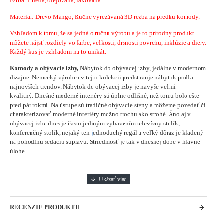
Farba: Hnedá, olejovaná, lakovaná
Material:
Drevo Mango, Ručne vyrezávaná 3D rezba na predku komody.
Vzhľadom k tomu, že sa jedná o ručnu výrobu a je to prírodný produkt
môžete nájsť rozdiely vo farbe, veľkosti, drsnosti povrchu, inklúzie a diery.
Každý kus je vzhľadom na to unikát.
Komody a obývacie izby,
Nábytok do obývacej izby, jedálne v modernom
dizajne. Nemecký výrobca v tejto kolekcii predstavuje nábytok podľa
najnovších trendov. Nábytok do obývacej izby je navyše veľmi
kvalitný. Dnešné moderné interiéry sú úplne odlišné, než tomu bolo ešte
pred pár rokmi. Na ústupe sú tradičné obývacie steny a môžeme povedať či
charakterizovať moderné interiéry možno trochu ako strohé. Áno aj v
obývacej izbe dnes je často jediným vybavením televízny stolík,
konferenčný stolík, nejaký ten
j
ednoduchý regál a veľký dôraz je kladený
na pohodlnú sedaciu súpravu. Striedmosť je tak v dnešnej dobe v hlavnej
úlohe.
RECENZIE PRODUKTU