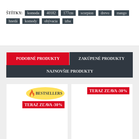
ŠTÍTKY:
komoda
40182
177cm
scorpion
drevo
mango
hnedá
komody
obývacia
izba
PODOBNÉ PRODUKTY
ZAKÚPENÉ PRODUKTY
NAJNOVŠIE PRODUKTY
TERAZ ZĽAVA -30%
BESTSELLERS
TERAZ ZĽAVA -30%