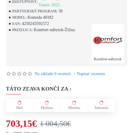
DOSTUPNOSŤ:
Vianoc 2025.
30
PARTNERSKÝ PROGRAM:
Komoda 40182
MODEL:
4250243592572
EAN:
Komfort-nábytok-Žilina
PREDAJCA:
Komfort-nábytok
Na základe 0 recenzií.
-
Napísať recenziu
TÁTO ZĽAVA KONČÍ ZA :
Deň
Hodina
Minúta
Sekunda
703,15€
1 004,50€