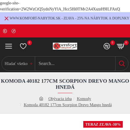
google-site-
verification=2W2WzCtQ5ydnNyYlA_Hcc5Hi0TMv2A4XsznH9ILFAxQ
WWW.KOMFORT-NABYTOK.SK - ZĽAVA - 25% NA NÁBYTOK A DOPLNKY
0
0
0
Hladať všetko
KOMODA 40182 177CM SCORPION DREVO MANGO
HNEDÁ
Obývacia izba
Komody
Komoda 40182 177cm Scorpion Drevo Mango hnedá
TERAZ ZĽAVA -30%