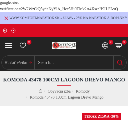
google-site-
verification=2W2WzCtQ5ydnNyYlA_Hcc5Hi0TMv2A4XsznH9ILFAxQ
WWW.KOMFORT-NABYTOK.SK - ZĽAVA - 25% NA NÁBYTOK A DOPLNKY
0
0
0
Hladať všetko
KOMODA 43478 100CM LAGOON DREVO MANGO
Obývacia izba
Komody
Komoda 43478 100cm Lagoon Drevo Mango
TERAZ ZĽAVA -30%