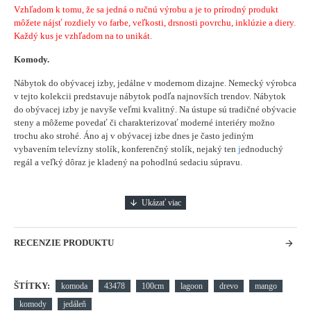
Vzhľadom k tomu, že sa jedná o ručnú výrobu a je to prírodný produkt
môžete nájsť rozdiely vo farbe, veľkosti, drsnosti povrchu, inklúzie a diery.
Každý kus je vzhľadom na to unikát.
Komody.
Nábytok do obývacej izby, jedálne v modernom dizajne. Nemecký výrobca
v tejto kolekcii predstavuje nábytok podľa najnovších trendov. Nábytok
do obývacej izby je navyše veľmi kvalitný. Na ústupe sú tradičné obývacie
steny a môžeme povedať či charakterizovať moderné interiéry možno
trochu ako strohé. Áno aj v obývacej izbe dnes je často jediným
vybavením televízny stolík, konferenčný stolík, nejaký ten
j
ednoduchý
regál a veľký dôraz je kladený na pohodlnú sedaciu súpravu.
RECENZIE PRODUKTU
ŠTÍTKY:
komoda
43478
100cm
lagoon
drevo
mango
komody
jedáleň