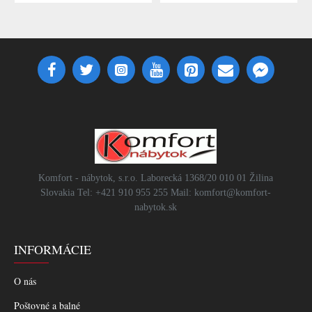
Komfort - nábytok, s.r.o. Laborecká 1368/20 010 01 Žilina
Slovakia Tel: +421 910 955 255 Mail: komfort@komfort-
nabytok.sk
INFORMÁCIE
O nás
Poštovné a balné