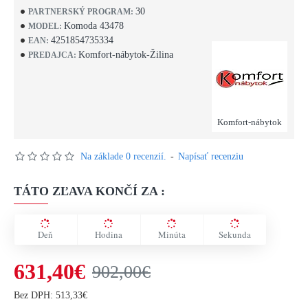
30
PARTNERSKÝ PROGRAM:
Komoda 43478
MODEL:
4251854735334
EAN:
Komfort-nábytok-Žilina
PREDAJCA:
Komfort-nábytok
Na základe 0 recenzií.
-
Napísať recenziu
TÁTO ZĽAVA KONČÍ ZA :
Deň
Hodina
Minúta
Sekunda
631,40€
902,00€
Bez DPH: 513,33€