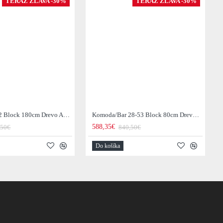
TERAZ ZĽAVA -30%
TERAZ ZĽAVA -30%
Komoda 28-52 Block 180cm Drevo Acacia
Komoda/Bar 28-53 Block 80cm Drevo Acacia
588,35€
,50€
840,50€
Do košíka