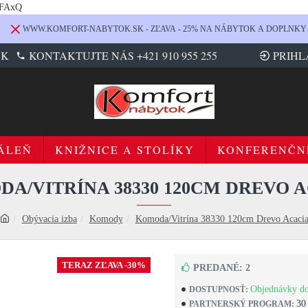
LFAxQ
WWW.KOMFORT-NABYTOK.SK - ZĽAVA - 25% NA NÁBYTOK A DOPLNKY
SK
KONTAKTUJTE NÁS +421 910 955 255
PRIHL
ÁLEŇ
KNIŽNICE A STOLÍKY
KONFERENČN
A/VITRÍNA 38330 120CM DREVO 
Obývacia izba
Komody
Komoda/Vitrína 38330 120cm Drevo Acaci
TERAZ ZĽAVA -30%
PREDANÉ: 2
Objednávky do
DOSTUPNOSŤ:
30
PARTNERSKÝ PROGRAM: