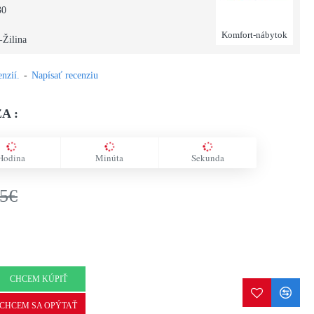
30
Komfort-nábytok
-Žilina
nzií.
-
Napísať recenziu
A :
Hodina
Minúta
Sekunda
75€
CHCEM KÚPIŤ
CHCEM SA OPÝTAŤ