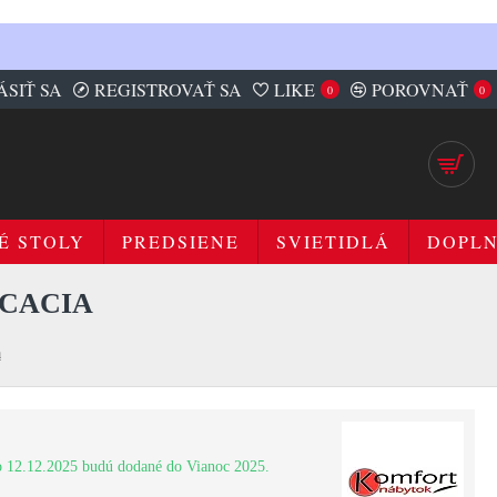
ÁSIŤ SA
REGISTROVAŤ SA
LIKE
POROVNAŤ
0
0
É STOLY
PREDSIENE
SVIETIDLÁ
DOPL
ACACIA
a
 12.12.2025 budú dodané do Vianoc 2025.