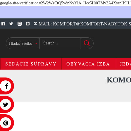
google-site-verification=2W2WzCtQ5ydnNyYlA_Hcc5Hi0TMv2A4XsznH9I
MAIL: KOMFORT@KOMFORT-NABYTOK.
Hladať všetko
SEDACIE SÚPRAVY
OBYVACIA IZBA
JED
KOMOD