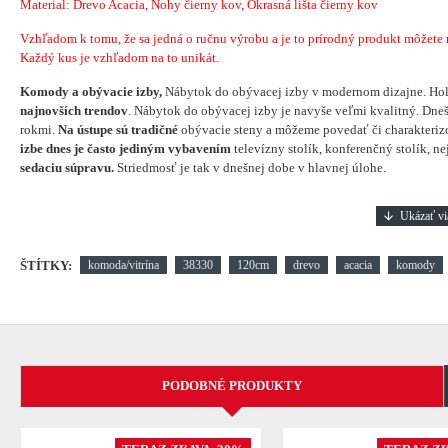
Material:
Drevo Acacia, Nohy čierny kov, Okrasná lišta čierny kov
Vzhľadom k tomu, že sa jedná o ručnu výrobu a je to prírodný produkt môžete náj
Každý kus je vzhľadom na to unikát.
Komody a obývacie izby,
Nábytok do obývacej izby v modernom dizajne. Hol
najnovších trendov
. Nábytok do obývacej izby je navyše veľmi kvalitný. Dneš
rokmi.
Na ústupe sú tradičné
obývacie steny a môžeme povedať či charakterizo
izbe dnes je často jediným vybavením
televízny stolík, konferenčný stolík, n
sedaciu súpravu.
Striedmosť je tak v dnešnej dobe v hlavnej úlohe.
ŠTÍTKY:
komoda/vitrína
38330
120cm
drevo
acacia
komody
PODOBNÉ PRODUKTY