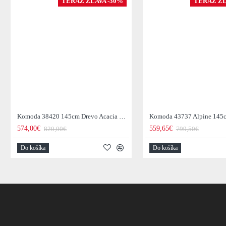
TERAZ ZĽAVA -30%
TERAZ ZĽ
Komoda 38420 145cm Drevo Acacia Retro
574,00€
559,65€
820,00€
799,50€
Do košíka
Do košíka