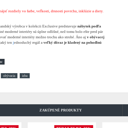
sť rozdiely vo farbe, veľkosti, drsnosti povrchu, inklúzie a diery.
andský výrobca v kolekcii Exclusive predstavuje
nábytok podľa
né moderné interiéry sú úplne odlišné, než tomu bolo ešte pred pár
vať moderné interiéry možno trochu ako strohé. Áno aj
v obývacej
ejaký ten
j
ednoduchý regál a
veľký dôraz je kladený na pohodlnú
obývacia
izba
ZAKÚPENÉ PRODUKTY