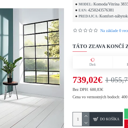
Komoda/Vitrína 383
MODEL:
4250243576381
EAN:
Komfort-nábytok
PREDAJCA:
Na základe 0 rece
TÁTO ZĽAVA KONČÍ Z
Deň
739,02€
1 055,
Bez DPH: 600,83€
Cena vo vernostných bodoch: 400
DO KOŠÍKA