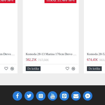
AVA -30%
TERAZ ZĽAVA -30%
Komoda 43737 Alpine 145cm Drevo Acacia Honey
Komoda 28-13 Marina 170cm Drevo Mango
502,25€
674,45€
717,50€
963
Do košíka
Do košíka