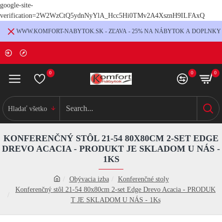
google-site-
verification=2W2WzCtQ5ydnNyYlA_Hcc5Hi0TMv2A4XsznH9ILFAxQ
WWW.KOMFORT-NABYTOK.SK - ZĽAVA - 25% NA NÁBYTOK A DOPLNKY
0
0
0
Hladať všetko
KONFERENČNÝ STÔL 21-54 80X80CM 2-SET EDGE
DREVO ACACIA - PRODUKT JE SKLADOM U NÁS -
1KS
Obývacia izba
Konferenčné stoly
Konferenčný stôl 21-54 80x80cm 2-set Edge Drevo Acacia - PRODUK
T JE SKLADOM U NÁS - 1Ks