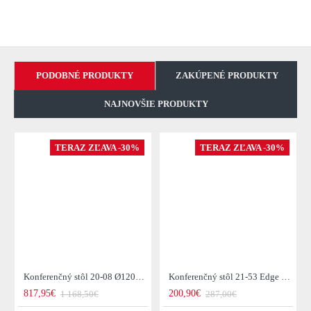
PODOBNÉ PRODUKTY
ZAKÚPENÉ PRODUKTY
NAJNOVŠIE PRODUKTY
TERAZ ZĽAVA -30%
TERAZ ZĽAVA -30%
Konferenčný stôl 20-08 Ø120cm Daytona Drevo Orech-Saja
Konferenčný stôl 21-53 Edge 50x50cm 4-set Drevo Acacia
817,95€
200,90€
1 168,50€
287,00€