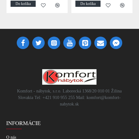
Do košíka
Do košíka
Komfort - nábytok, s.r.o. Laborecká 1368/20 010 01 Žilina
Slovakia Tel: +421 910 955 255 Mail: komfort@komfort-
nabytok.sk
INFORMÁCIE
O nás