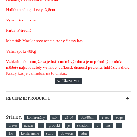
Hrúbka vrchnej dosky: 3,8cm
Výška: 45 a 35cm
Farba: Prírodná
Materiál: Masív drevo acacia, nohy čierny kov
Váha: spolu 40Kg
Vzhľadom k tomu, že sa jedná o ručnú výrobu a je to prírodný produkt
môžete nájsť rozdiely vo farbe, veľkosti, drsnosti povrchu, inklúzie a diery.
Každý kus je vzhľadom na to unikát.
RECENZIE PRODUKTU
ŠTÍTKY:
konferenčný
stôl
21-54
80x80cm
2-set
edge
drevo
acacia
-
produkt
je
skladom
u
nás
-
1ks
konferenčné
stoly
obývacia
izba