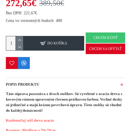
272,65€
389,50€
Bez DPH: 221,67€
Cena vo vernostných bodoch: 400
CHCEM KÚPIŤ
DO KOŠÍKA
CHCEM SA OPÝTAŤ
POPIS PRODUKTU
Táto súprava pozostáva z dvoch stolíkov.
Sú vyrobené z acacia dreva s
kovovým rámom upraveným čiernou práškovou farbou.
Vrchné dosky
sú jedinečné a majú krásnu povrchovú úpravu.
Tieto stolíky sú vhodné
do každej domácnosti!
Konferenčný stôl drevo acacia
Rozmery:
80x80
cm a 70x70cm