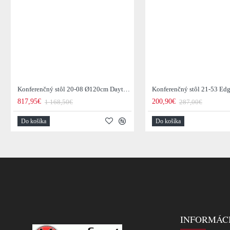
Konferenčný stôl 20-08 Ø120cm Daytona Drevo Orech-Saja
817,95€
200,90€
1 168,50€
287,00€
Do košíka
Do košíka
INFORMÁC