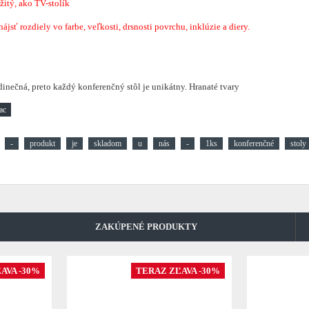
žitý, ako TV-stolík
sť rozdiely vo farbe, veľkosti, drsnosti povrchu, inklúzie a diery.
dinečná, preto každý konferenčný stôl je unikátny. Hranaté tvary
-
produkt
je
skladom
u
nás
-
1ks
konferenčné
stoly
ZAKÚPENÉ PRODUKTY
AVA -30%
TERAZ ZĽAVA -30%