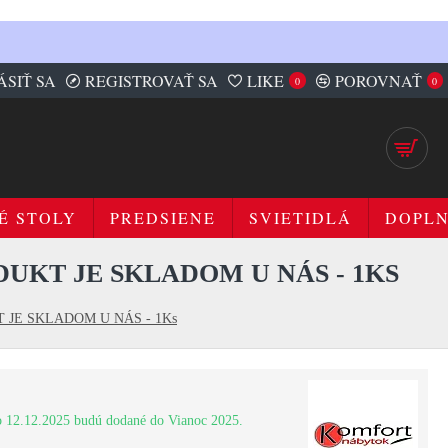
ÁSIŤ SA
REGISTROVAŤ SA
LIKE
POROVNAŤ
0
0
É STOLY
PREDSIENE
SVIETIDLÁ
DOPL
UKT JE SKLADOM U NÁS - 1KS
DUKT JE SKLADOM U NÁS - 1Ks
 12.12.2025 budú dodané do Vianoc 2025.