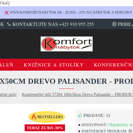
LFAxQ
WWW.KOMFORT-NABYTOK.SK - ZĽAVA - 25% NA NÁBYTOK A DOPLNKY
SK
KONTAKTUJTE NÁS +421 910 955 255
PRIHL
ÁLEŇ
KNIŽNICE A STOLÍKY
KONFERENČN
0X50CM DREVO PALISANDER - PROD
nčné stoly
Konferenčný stôl 37204 100x50cm Drevo Palisander - PRO
PREDANÉ: 13
BESTSELLERS
Objednávky do
DOSTUPNOSŤ:
TERAZ ZĽAVA -30%
30
PARTNERSKÝ PROGRAM: