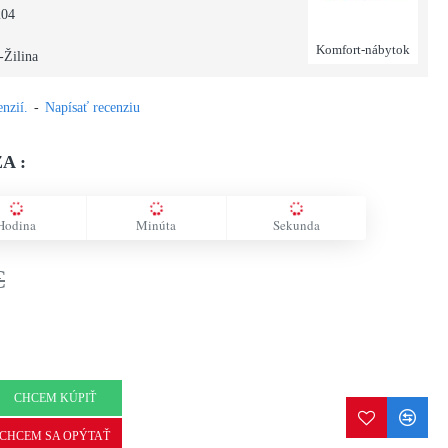
204
Komfort-nábytok
-Žilina
nzií.
-
Napísať recenziu
A :
Hodina
Minúta
Sekunda
€
CHCEM KÚPIŤ
CHCEM SA OPÝTAŤ