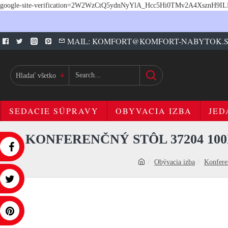
google-site-verification=2W2WzCtQ5ydnNyYlA_Hcc5Hi0TMv2A4XsznH9I
MAIL: KOMFORT@KOMFORT-NABYTOK.
Hladať všetko
SEDACIE SÚPRAVY
OBYVACIA IZBA
JED
KONFERENČNÝ STÔL 37204 10
Obývacia izba
Konfere