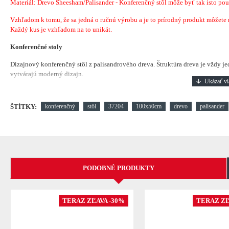
Materiál: Drevo Sheesham/Palisander - Konferenčný stôl môže byť tak isto pou
Vzhľadom k tomu, že sa jedná o ručnú výrobu a je to prírodný produkt môžete náj
Každý kus je vzhľadom na to unikát.
Konferenčné stoly
Dizajnový konferenčný stôl z palisandrového dreva. Štruktúra dreva je vždy je
vytvárajú moderný dizajn.
ŠTÍTKY:
konferenčný
stôl
37204
100x50cm
drevo
palisander
PODOBNÉ PRODUKTY
TERAZ ZĽAVA -30%
TERAZ ZĽ