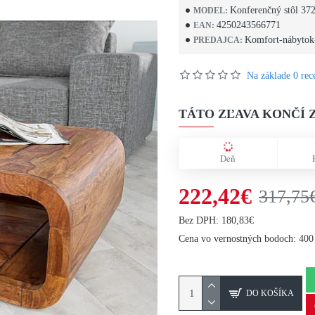
Konferenčný stôl 37
MODEL:
4250243566771
EAN:
Komfort-nábytok
PREDAJCA:
Na základe 0 rece
TÁTO ZĽAVA KONČÍ Z
Deň
222,42€
317,75
Bez DPH: 180,83€
Cena vo vernostných bodoch: 400
DO KOŠÍKA