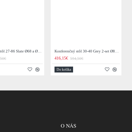
Konferenčný stôl 27-86 Slate Ø68 a Ø55cm 2-set
Konferenčný stôl 30-40 Grey 2-set Ø80 a Ø60cm Drevo Teak
416,15€
,50€
594,50€
Do košíka
O NÁS