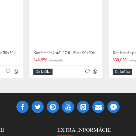
Konferenčný stôl 21-53 Edge 50x50cm 4-set Drevo Acacia
Konferenčný stôl 27-81 Slate 90x60cm 2-set Mix
243,95€
330,05€
348,50€
471
Do košíka
Do košíka
IE
EXTRA INFORMÁCIE