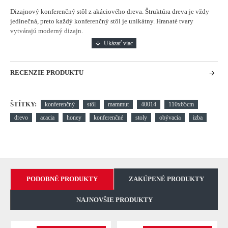
Dizajnový konferenčný stôl z akáciového dreva. Štruktúra dreva je vždy
jedinečná, preto každý konferenčný stôl je unikátny. Hranaté tvary
vytvárajú moderný dizajn.
RECENZIE PRODUKTU
ŠTÍTKY:
konferenčný
stôl
mammut
40014
110x65cm
drevo
acacia
honey
konferenčné
stoly
obývacia
izba
PODOBNÉ PRODUKTY
ZAKÚPENÉ PRODUKTY
NAJNOVŠIE PRODUKTY