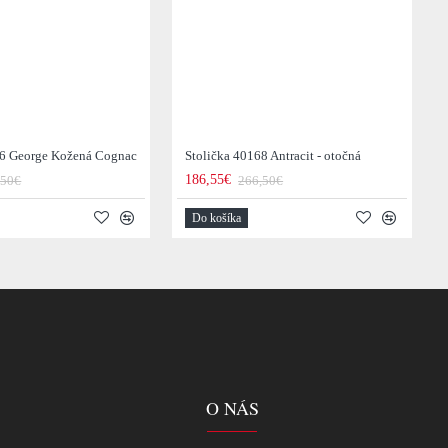
36 George Kožená Cognac
Stolička 40168 Antracit - otočná
186,55€
,50€
266,50€
Do košíka
O NÁS