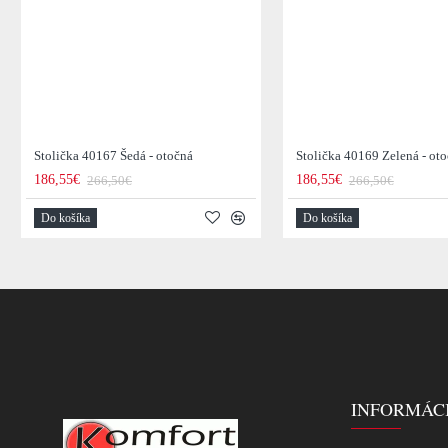
Stolička 40167 Šedá - otočná
Stolička 40169 Zelená - ot
186,55€
186,55€
266,50€
266,50€
Do košíka
Do košíka
INFORMÁC