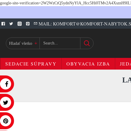
google-site-verification=2W2WzCtQ5ydnNyYlA_Hcc5Hi0TMv2A4XsznH9I
MAIL: KOMFORT@KOMFORT-NABYTOK.
Hladať všetko
SEDACIE SÚPRAVY
OBYVACIA IZBA
JED
L