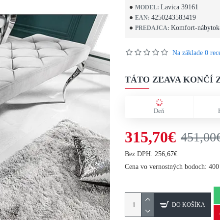
Lavica 39161
MODEL:
4250243583419
EAN:
Komfort-nábytok
PREDAJCA:
Na základe 0 rece
TÁTO ZĽAVA KONČÍ Z
Deň
315,70€
451,00
Bez DPH: 256,67€
Cena vo vernostných bodoch: 400
DO KOŠÍKA