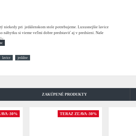
torý niekedy pri jedálenskom stole potrebujeme. Luxusnejšie lavice
o nábytku si vieme veľmi dobre predstaviť aj v predsieni. Naše
dy.
lavice
jedálne
ZAKÚPENÉ PRODUKTY
AVA -30%
TERAZ ZĽAVA -30%