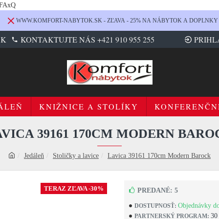
LFAxQ
WWW.KOMFORT-NABYTOK.SK - ZĽAVA - 25% NA NÁBYTOK A DOPLNKY
SK
KONTAKTUJTE NÁS +421 910 955 255
PRIHL
ÁLEŇ
KNIŽNICE A STOLÍKY
KONFERENČN
AVICA 39161 170CM MODERN BARO
Jedáleň
Stoličky a lavice
Lavica 39161 170cm Modern Barock
TERAZ ZĽAVA -30%
PREDANÉ: 5
Objednávky do
DOSTUPNOSŤ:
30
PARTNERSKÝ PROGRAM: