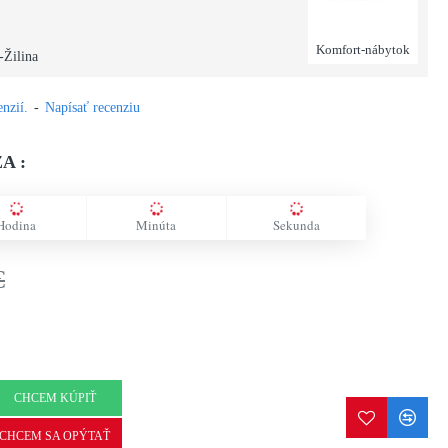
Komfort-nábytok
-Žilina
nzií.
-
Napísať recenziu
A :
Hodina
Minúta
Sekunda
€
CHCEM KÚPIŤ
CHCEM SA OPÝTAŤ