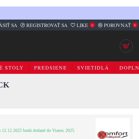
ÁSIŤ SA
REGISTROVAŤ SA
LIKE
POROVNAŤ
0
0
É STOLY
PREDSIENE
SVIETIDLÁ
DOPL
CK
 12.12.2025 budú dodané do Vianoc 2025.