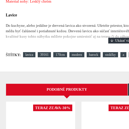
Material nohy: Lesklý chróm
Lavice
Do kuchyne, alebo jedálne je drevená lavica ako stvorená. Ušetríte priestor, k
môžu byť čalúnené i potiahnuté kožou. Drevenú lavicu ako súčasť interiérovéh
kvalitné kusy tohto nábytku môžete pokojne umiestniť aj na terasu či do záhra
ŠTÍTKY:
lavica
39161
170cm
modern
barock
stoličky
a
PODOBNÉ PRODUKTY
TERAZ ZĽAVA -30%
TERAZ ZĽ