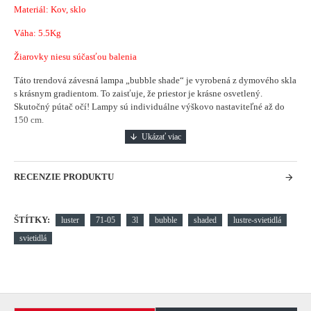
Materiál: Kov, sklo
Váha: 5.5Kg
Žiarovky niesu súčasťou balenia
Táto trendová závesná lampa „bubble shade“ je vyrobená z dymového skla
s krásnym gradientom.
To zaisťuje, že priestor je krásne osvetlený.
Skutočný pútač očí!
Lampy sú individuálne výškovo nastaviteľné až do
150 cm.
RECENZIE PRODUKTU
ŠTÍTKY:
luster
71-05
3l
bubble
shaded
lustre-svietidlá
svietidlá