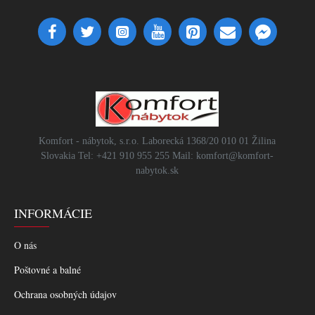
Komfort - nábytok, s.r.o. Laborecká 1368/20 010 01 Žilina
Slovakia Tel: +421 910 955 255 Mail: komfort@komfort-
nabytok.sk
INFORMÁCIE
O nás
Poštovné a balné
Ochrana osobných údajov