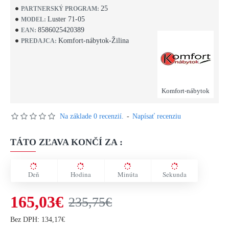
25
PARTNERSKÝ PROGRAM:
Luster 71-05
MODEL:
8586025420389
EAN:
Komfort-nábytok-Žilina
PREDAJCA:
Komfort-nábytok
Na základe 0 recenzií.
-
Napísať recenziu
TÁTO ZĽAVA KONČÍ ZA :
Deň
Hodina
Minúta
Sekunda
165,03€
235,75€
Bez DPH: 134,17€