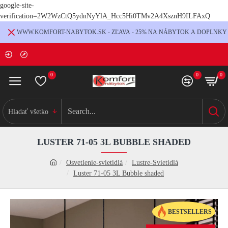
google-site-
verification=2W2WzCtQ5ydnNyYlA_Hcc5Hi0TMv2A4XsznH9ILFAxQ
WWW.KOMFORT-NABYTOK.SK - ZĽAVA - 25% NA NÁBYTOK A DOPLNKY
0
0
0
Hladať všetko
LUSTER 71-05 3L BUBBLE SHADED
Osvetlenie-svietidlá
Lustre-Svietidlá
Luster 71-05 3L Bubble shaded
BESTSELLERS