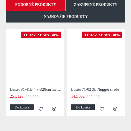
PODOBNÉ PRODUKTY
ZAKÚPENÉ PRODUKTY
NAJNOVŠIE PRODUKTY
TERAZ ZĽAVA -30%
TERAZ ZĽAVA -30%
Luster 81-41B 4 x Ø28cm metal cone
Luster 71-02 3L Nugget shade
251,12€
143,50€
358,75€
205,00€
Do košíka
Do košíka