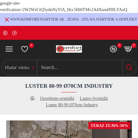
google-site-
verification=2W2WzCtQ5ydnNyYlA_Hcc5Hi0TMv2A4XsznH9ILFAxQ
WWW.KOMFORT-NABYTOK.SK - ZĽAVA - 25% NA NÁBYTOK A DOPLNKY
0
0
0
Hladať všetko
LUSTER 80-99 Ø70CM INDUSTRY
Osvetlenie-svietidlá
Lustre-Svietidlá
Luster 80-99 Ø70cm Industry
TERAZ ZĽAVA -30%