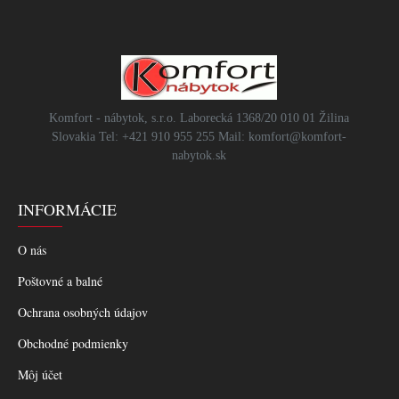
Komfort - nábytok, s.r.o. Laborecká 1368/20 010 01 Žilina
Slovakia Tel: +421 910 955 255 Mail: komfort@komfort-
nabytok.sk
INFORMÁCIE
O nás
Poštovné a balné
Ochrana osobných údajov
Obchodné podmienky
Môj účet