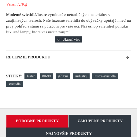
Váha: 7,7Kg
Moderné svietidlá/lustre
vyrobené z netradičných materiálov v
zaujímavých tvaroch. Naše luxusné svietidlá do obývačky upútajú hneď na
prvý pohľad a stanú sa pútačom pre vaše oči. Náš eshop svietidiel ponúka
luxusné lampy, ktoré vás určite zaujmú.
RECENZIE PRODUKTU
ŠTÍTKY:
luster
80-99
ø70cm
industry
lustre-svietidlá
svietidlá
PODOBNÉ PRODUKTY
ZAKÚPENÉ PRODUKTY
NAJNOVŠIE PRODUKTY