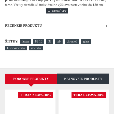
farbe.
Všetky tienidlá sú individuálne výškovo nastaviteľné do 150 cm.
RECENZIE PRODUKTU
ŠTÍTKY:
luster
83-10
3l
tub
chromed
glass
lustre-svietidlá
svietidlá
PODOBNÉ PRODUKTY
NAJNOVŠIE PRODUKTY
TERAZ ZĽAVA -30%
TERAZ ZĽAVA -30%