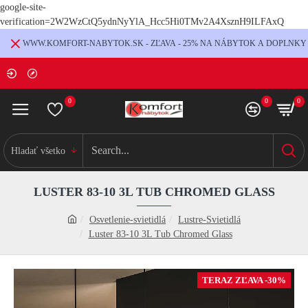
google-site-
verification=2W2WzCtQ5ydnNyYlA_Hcc5Hi0TMv2A4XsznH9ILFAxQ
WWW.KOMFORT-NABYTOK.SK - ZĽAVA - 25% NA NÁBYTOK A DOPLNKY
0
0
0
Hladať všetko
LUSTER 83-10 3L TUB CHROMED GLASS
Osvetlenie-svietidlá
Lustre-Svietidlá
Luster 83-10 3L Tub Chromed Glass
TERAZ ZĽAVA -30%