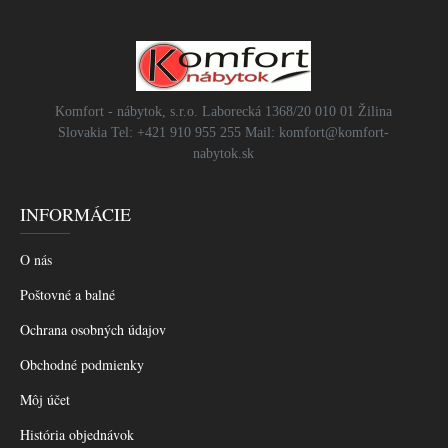
Komfort - nábytok, s.r.o. Laborecká 1368/20 010 01 Žilina
Slovakia Tel: +421 910 955 255 Mail: komfort@komfort-
nabytok.sk
INFORMÁCIE
O nás
Poštovné a balné
Ochrana osobných údajov
Obchodné podmienky
Môj účet
História objednávok