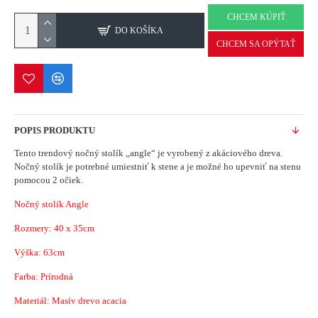
CHCEM KÚPIŤ
DO KOŠÍKA
CHCEM SA OPÝTAŤ
POPIS PRODUKTU
Tento trendový nočný stolík „angle“ je vyrobený z akáciového dreva.
Nočný stolík je potrebné umiestniť k stene a je možné ho upevniť na stenu
pomocou 2 očiek.
Nočný stolík Angle
Rozmery:
40 x 35
cm
Výška: 63cm
Farba: Prírodná
Materiál: Masív drevo acacia