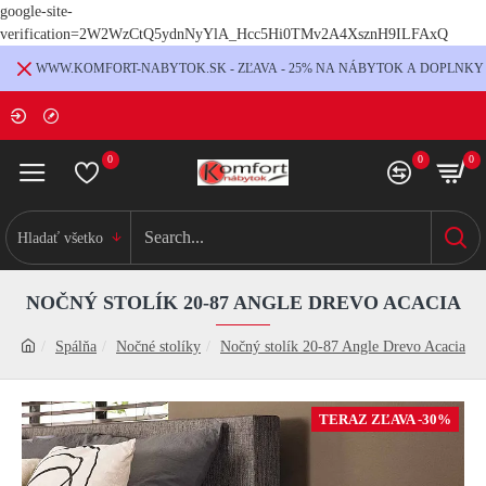
google-site-
verification=2W2WzCtQ5ydnNyYlA_Hcc5Hi0TMv2A4XsznH9ILFAxQ
WWW.KOMFORT-NABYTOK.SK - ZĽAVA - 25% NA NÁBYTOK A DOPLNKY
0
0
0
Hladať všetko
NOČNÝ STOLÍK 20-87 ANGLE DREVO ACACIA
Spálňa
Nočné stolíky
Nočný stolík 20-87 Angle Drevo Acacia
TERAZ ZĽAVA -30%