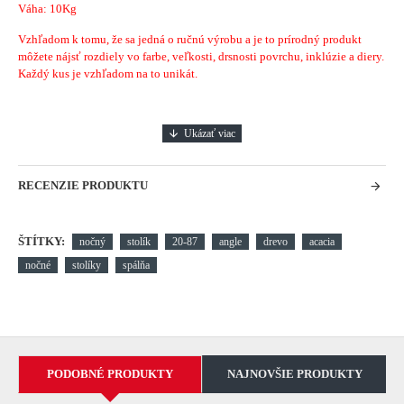
Váha: 10Kg
Vzhľadom k tomu, že sa jedná o ručnú výrobu a je to prírodný produkt
môžete nájsť rozdiely vo farbe, veľkosti, drsnosti povrchu, inklúzie a diery.
Každý kus je vzhľadom na to unikát.
RECENZIE PRODUKTU
ŠTÍTKY:
nočný
stolík
20-87
angle
drevo
acacia
nočné
stolíky
spálňa
PODOBNÉ PRODUKTY
NAJNOVŠIE PRODUKTY