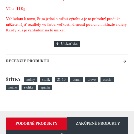
Váha: 11Kg
Vzhľadom k tomu, že sa jedná o ručnú výrobu a je to prírodný produkt
môžete nájsť rozdiely vo farbe, veľkosti, drsnosti povrchu, inklúzie a diery.
Každý kus je vzhľadom na to unikát.
RECENZIE PRODUKTU
ŠTÍTKY:
nočný
stolík
21-16
demn
drevo
acacia
nočné
stolíky
spálňa
PODOBNÉ PRODUKTY
ZAKÚPENÉ PRODUKTY