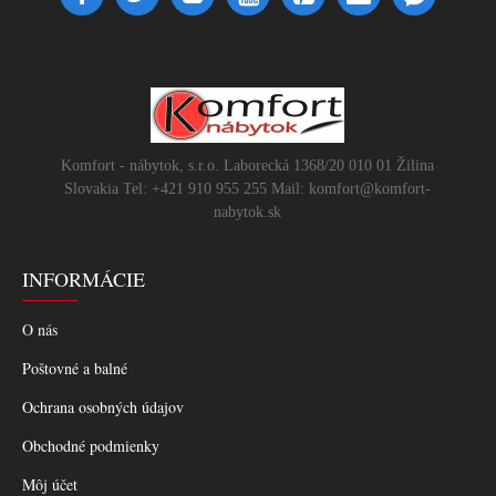
Komfort - nábytok, s.r.o. Laborecká 1368/20 010 01 Žilina
Slovakia Tel: +421 910 955 255 Mail: komfort@komfort-
nabytok.sk
INFORMÁCIE
O nás
Poštovné a balné
Ochrana osobných údajov
Obchodné podmienky
Môj účet