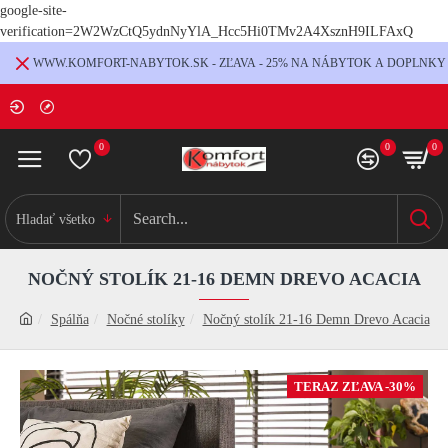
google-site-
verification=2W2WzCtQ5ydnNyYlA_Hcc5Hi0TMv2A4XsznH9ILFAxQ
WWW.KOMFORT-NABYTOK.SK - ZĽAVA - 25% NA NÁBYTOK A DOPLNKY
0
0
0
Hladať všetko
NOČNÝ STOLÍK 21-16 DEMN DREVO ACACIA
Spálňa
Nočné stolíky
Nočný stolík 21-16 Demn Drevo Acacia
TERAZ ZĽAVA -30%