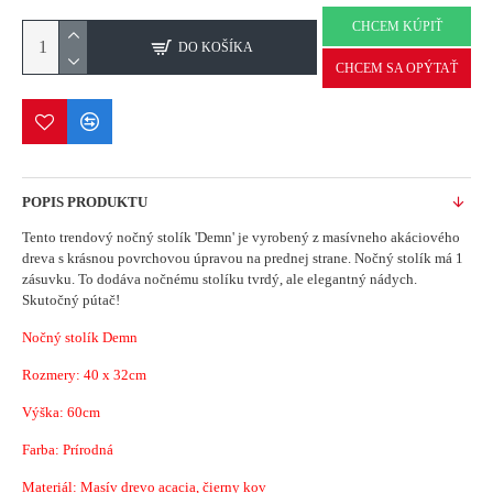
CHCEM KÚPIŤ
DO KOŠÍKA
CHCEM SA OPÝTAŤ
POPIS PRODUKTU
Tento trendový nočný stolík 'Demn' je vyrobený z masívneho akáciového
dreva s krásnou povrchovou úpravou na prednej strane.
Nočný stolík má 1
zásuvku.
To dodáva nočnému stolíku tvrdý, ale elegantný nádych.
Skutočný pútač!
Nočný stolík Demn
Rozmery:
40 x 32
cm
Výška: 60cm
Farba: Prírodná
Materiál: Masív drevo acacia, čierny kov