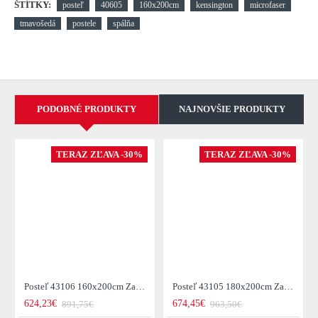
ŠTÍTKY:
posteľ
40605
160x200cm
kensington
microfaser
tmavošedá
postele
spálňa
PODOBNÉ PRODUKTY
NAJNOVŠIE PRODUKTY
TERAZ ZĽAVA -30%
TERAZ ZĽAVA -30%
Posteľ 43106 160x200cm Zamat Champagne
Posteľ 43105 180x200cm Zamat Champagne
624,23€
674,45€
891,75€
963,50€