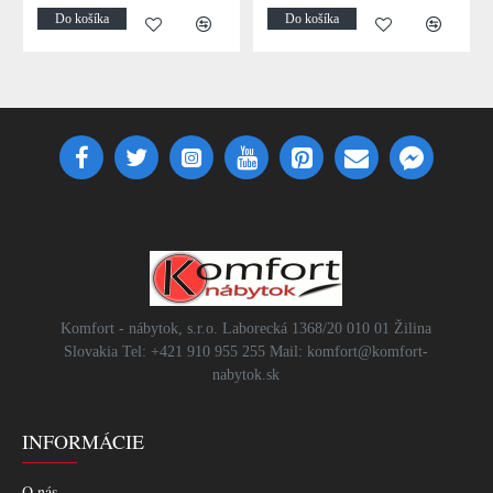
Do košíka
Do košíka
Komfort - nábytok, s.r.o. Laborecká 1368/20 010 01 Žilina
Slovakia Tel: +421 910 955 255 Mail: komfort@komfort-
nabytok.sk
INFORMÁCIE
O nás