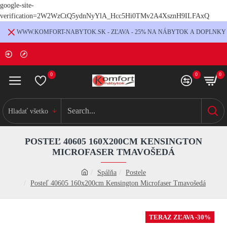
google-site-
verification=2W2WzCtQ5ydnNyYlA_Hcc5Hi0TMv2A4XsznH9ILFAxQ
WWW.KOMFORT-NABYTOK.SK - ZĽAVA - 25% NA NÁBYTOK A DOPLNKY
0
0
0
Hladať všetko
POSTEĽ 40605 160X200CM KENSINGTON
MICROFASER TMAVOŠEDÁ
Spálňa
Postele
Posteľ 40605 160x200cm Kensington Microfaser Tmavošedá
TERAZ ZĽAVA -30%