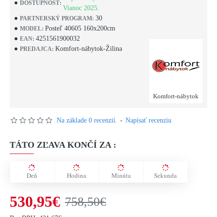
DOSTUPNOSŤ:
Vianoc 2025.
30
PARTNERSKÝ PROGRAM:
Posteľ 40605 160x200cm
MODEL:
4251561900032
EAN:
Komfort-nábytok-Žilina
PREDAJCA:
Komfort-nábytok
Na základe 0 recenzií.
-
Napísať recenziu
TÁTO ZĽAVA KONČÍ ZA :
Deň
Hodina
Minúta
Sekunda
530,95€
758,50€