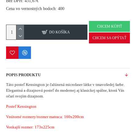
Bez DPH: 431,67€
Cena vo vernostných bodoch: 400
CHCEM KÚPIŤ
DO KOŠÍKA
CHCEM SA OPÝTAŤ
POPIS PRODUKTU
Táto posteľ Kensington je čalúnená microfaser látke v tmavošedej farbe.
Elegantná a dizajnová posteľ do modernej aj klasickej spálne, ktorá Vás
očarí svojím dizajnom.
Posteľ Kensington
Vnútorné rozmery/rozmer matraca: 160x200cm
Vonkajší rozmer: 173x225cm