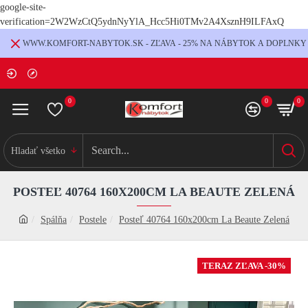
google-site-
verification=2W2WzCtQ5ydnNyYlA_Hcc5Hi0TMv2A4XsznH9ILFAxQ
WWW.KOMFORT-NABYTOK.SK - ZĽAVA - 25% NA NÁBYTOK A DOPLNKY
0
0
0
Hladať všetko
POSTEĽ 40764 160X200CM LA BEAUTE ZELENÁ
Spálňa
Postele
Posteľ 40764 160x200cm La Beaute Zelená
TERAZ ZĽAVA -30%