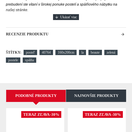
prebudení ste vítaní v širokej ponuke postelí a spálňového nábytku na
našej stránke.
RECENZIE PRODUKTU
ŠTÍTKY:
posteľ
40764
160x200cm
la
beaute
zelená
postele
spálňa
PODOBNÉ PRODUKTY
NAJNOVŠIE PRODUKTY
TERAZ ZĽAVA -30%
TERAZ ZĽAVA -30%