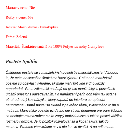
Matrac v cene: Nie
Rošty v cene: Nie
Kostra: Masív drevo - Eukalyptus
Farba: Zelená
Materiál: Štruktúrovaná látka 100% Polyester, nohy čierny kov
Postele-Spálňa
Čalúnené postele sú z manželských postelí tie najpraktickejšie. Výhodou
je, že máte neskutočne širokú možnosť výberu. Čalúnené manželské
postele sú obzvlášť výhodné, ak máte malý byt, kde vidno každý
neporiadok. Preto zákazníci oceňujú na týchto manželských posteliach
úložný priestor s odvetrávaním. Po nahádzaní perín doň vám tak ostane
plnohodnotný kus nábytku, ktorý zapadá do interiéru a nepôsobí
neupratane.
Dobrá posteľ sa skladá z pevného rámu, z kvalitného roštu a
matraca.
Manželské postele už dávno nie sú len doménou pre páry. Kľudne
sa nechajte rozmaznávať a ako zarytý individualista si takúto posteľ väčších
rozmerov dožičte. Je to pôžitok rozvaľovať sa a kopať akurát tak do
matraca. Prajeme vám krásne sny a nie len vo dvojici. A po príjemnom