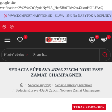
google-site-
verification=2W2WzCtQ5ydnNyYlA_Hcc5Hi0TMv2A4XsznH9ILFAxQ
WWW.KOMFORT-NABYTOK.SK - ZĽAVA - 25% NA NÁBYTOK A DOPLNKY
0
0
0
Hladať všetko
SEDACIA SÚPRAVA 43266 225CM NOBLESSE
ZAMAT CHAMPAGNER
Sedacie súpravy
Sedacie súpravy nerohové
Sedacia súprava 43266 225cm Noblesse Zamat Champagner
TERAZ ZĽAVA -30%