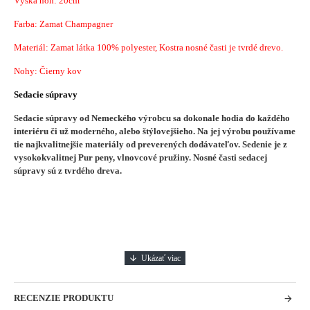
Výška nôh: 20cm
Farba: Zamat Champagner
Materiál: Zamat látka 100% polyester, Kostra nosné časti je tvrdé drevo.
Nohy: Čierny kov
Sedacie súpravy
Sedacie súpravy od Nemeckého výrobcu sa dokonale hodia do každého
interiéru či už moderného, alebo štýlovejšieho.
Na jej výrobu používame
tie najkvalitnejšie materiály od preverených dodávateľov. Sedenie je z
vysokokvalitnej Pur peny, vlnovcové pružiny. Nosné časti sedacej
súpravy sú z tvrdého dreva.
RECENZIE PRODUKTU