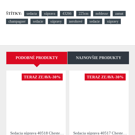
ŠTÍTKY:
sedacia
súprava
43266
225cm
noblesse
zamat
champagner
sedacie
súpravy
nerohové
sedacie
súpravy
PODOBNÉ PRODUKTY
NAJNOVŠIE PRODUKTY
TERAZ ZĽAVA -30%
TERAZ ZĽAVA -30%
Sedacia súprava 40518 Chesterfield 2-sedenie Vintage Šedá Taupe
Sedacia súprava 40517 Chesterfield 3-sedenie Vintage Šedá Taupe