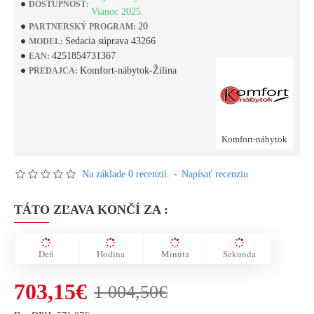
DOSTUPNOSŤ:
Vianoc 2025.
20
PARTNERSKÝ PROGRAM:
Sedacia súprava 43266
MODEL:
4251854731367
EAN:
Komfort-nábytok-Žilina
PREDAJCA:
Komfort-nábytok
Na základe 0 recenzií.
-
Napísať recenziu
TÁTO ZĽAVA KONČÍ ZA :
Deň
Hodina
Minúta
Sekunda
703,15€
1 004,50€