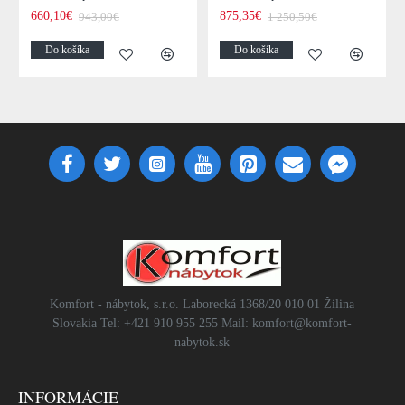
660,10€
875,35€
943,00€
1 250,50€
Do košíka
Do košíka
Komfort - nábytok, s.r.o. Laborecká 1368/20 010 01 Žilina
Slovakia Tel: +421 910 955 255 Mail: komfort@komfort-
nabytok.sk
INFORMÁCIE