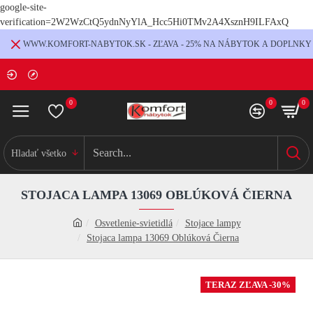
google-site-
verification=2W2WzCtQ5ydnNyYlA_Hcc5Hi0TMv2A4XsznH9ILFAxQ
WWW.KOMFORT-NABYTOK.SK - ZĽAVA - 25% NA NÁBYTOK A DOPLNKY
0
0
0
Hladať všetko
STOJACA LAMPA 13069 OBLÚKOVÁ ČIERNA
Osvetlenie-svietidlá
Stojace lampy
Stojaca lampa 13069 Oblúková Čierna
TERAZ ZĽAVA -30%