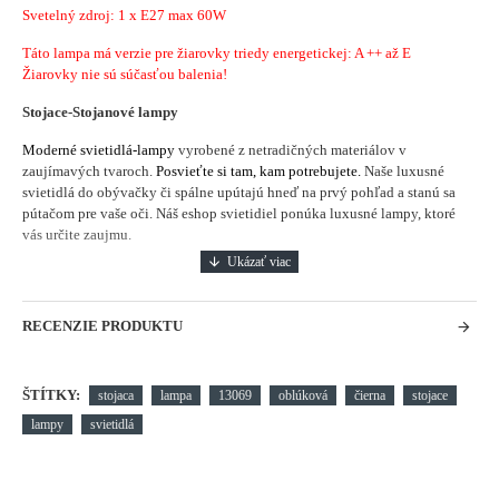
Svetelný zdroj: 1 x E27 max 60W
Táto lampa má verzie pre žiarovky triedy energetickej: A ++ až E
Žiarovky nie sú súčasťou balenia!
Stojace-Stojanové lampy
Moderné svietidlá-lampy
vyrobené z netradičných materiálov v
zaujímavých tvaroch.
Posvieťte si tam, kam potrebujete.
Naše luxusné
svietidlá do obývačky či spálne upútajú hneď na prvý pohľad a stanú sa
pútačom pre vaše oči. Náš eshop svietidiel ponúka luxusné lampy, ktoré
vás určite zaujmu.
RECENZIE PRODUKTU
ŠTÍTKY:
stojaca
lampa
13069
oblúková
čierna
stojace
lampy
svietidlá