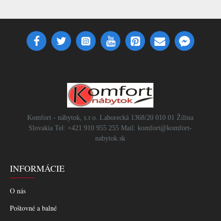
Komfort - nábytok, s.r.o. Laborecká 1368/20 010 01 Žilina
Slovakia Tel: +421 910 955 255 Mail: komfort@komfort-
nabytok.sk
INFORMÁCIE
O nás
Poštovné a balné