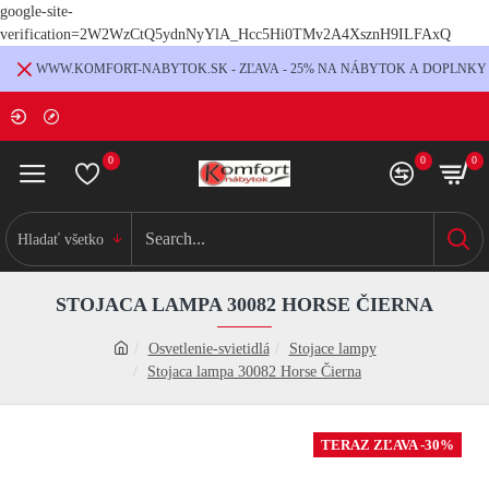
google-site-
verification=2W2WzCtQ5ydnNyYlA_Hcc5Hi0TMv2A4XsznH9ILFAxQ
WWW.KOMFORT-NABYTOK.SK - ZĽAVA - 25% NA NÁBYTOK A DOPLNKY
0
0
0
Hladať všetko
STOJACA LAMPA 30082 HORSE ČIERNA
Osvetlenie-svietidlá
Stojace lampy
Stojaca lampa 30082 Horse Čierna
TERAZ ZĽAVA -30%