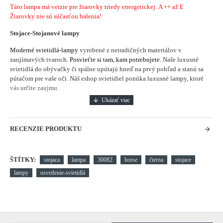
Táto lampa má verzie pre žiarovky triedy energetickej: A ++ až E
Žiarovky nie sú súčasťou balenia!
Stojace-Stojanové lampy
Moderné svietidlá-lampy
vyrobené z netradičných materiálov v
zaujímavých tvaroch.
Posvieťte si tam, kam potrebujete.
Naše luxusné
svietidlá do obývačky či spálne upútajú hneď na prvý pohľad a stanú sa
pútačom pre vaše oči. Náš eshop svietidiel ponúka luxusné lampy, ktoré
vás určite zaujmu.
RECENZIE PRODUKTU
ŠTÍTKY:
stojaca
lampa
30082
horse
čierna
stojace
lampy
osvetlenie-svietidlá