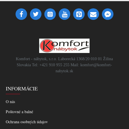
Komfort - nábytok, s.r.o. Laborecká 1368/20 010 01 Žilina
Slovakia Tel: +421 910 955 255 Mail: komfort@komfort-
nabytok.sk
INFORMÁCIE
O nás
Poštovné a balné
Ochrana osobných údajov