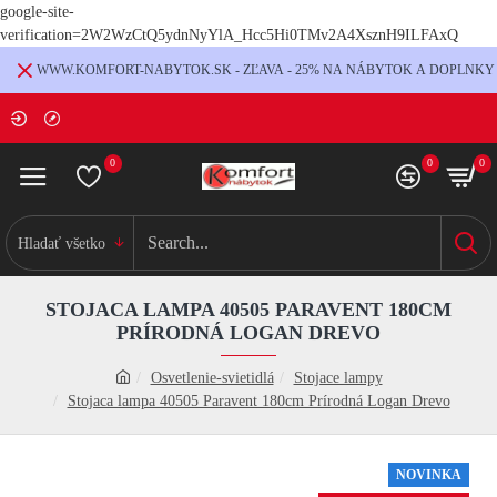
google-site-
verification=2W2WzCtQ5ydnNyYlA_Hcc5Hi0TMv2A4XsznH9ILFAxQ
WWW.KOMFORT-NABYTOK.SK - ZĽAVA - 25% NA NÁBYTOK A DOPLNKY
0
0
0
Hladať všetko
STOJACA LAMPA 40505 PARAVENT 180CM
PRÍRODNÁ LOGAN DREVO
Osvetlenie-svietidlá
Stojace lampy
Stojaca lampa 40505 Paravent 180cm Prírodná Logan Drevo
NOVINKA