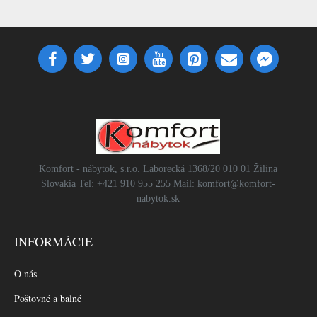
Komfort - nábytok, s.r.o. Laborecká 1368/20 010 01 Žilina
Slovakia Tel: +421 910 955 255 Mail: komfort@komfort-
nabytok.sk
INFORMÁCIE
O nás
Poštovné a balné