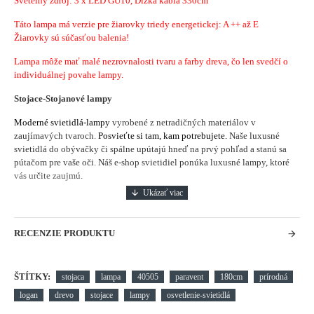
Svetelný zdroj: 3 x LED GU10, Dĺžka kábla 330cm
Táto lampa má verzie pre žiarovky triedy energetickej: A ++ až E
Žiarovky sú súčasťou balenia!
Lampa môže mať malé nezrovnalosti tvaru a farby dreva, čo len svedčí o
individuálnej povahe lampy.
Stojace-Stojanové lampy
Moderné svietidlá-lampy
vyrobené z netradičných materiálov v
zaujímavých tvaroch.
Posvieťte si tam, kam potrebujete.
Naše luxusné
svietidlá do obývačky či spálne upútajú hneď na prvý pohľad a stanú sa
pútačom pre vaše oči. Náš e-shop svietidiel ponúka luxusné lampy, ktoré
vás určite zaujmú.
RECENZIE PRODUKTU
ŠTÍTKY:
stojaca
lampa
40505
paravent
180cm
prírodná
logan
drevo
stojace
lampy
osvetlenie-svietidlá