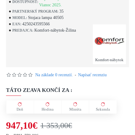
DOSTUPNOSŤ:
Vianoc 2025.
35
PARTNERSKÝ PROGRAM:
Stojaca lampa 40505
MODEL:
4250243595566
EAN:
Komfort-nábytok-Žilina
PREDAJCA:
Komfort-nábytok
Na základe 0 recenzií.
-
Napísať recenziu
TÁTO ZĽAVA KONČÍ ZA :
Deň
Hodina
Minúta
Sekunda
947,10€
1 353,00€