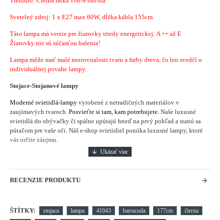
Tienidlo: Čierna látka 100% bavlna
Svetelný zdroj: 1 x E27 max 60W, dĺžka kábla 155cm
Táto lampa má verzie pre žiarovky triedy energetickej: A ++ až E
Žiarovky nie sú súčasťou balenia!
Lampa môže mať malé nezrovnalosti tvaru a farby dreva, čo len svedčí o
individuálnej povahe lampy.
Stojace-Stojanové lampy
Moderné svietidlá-lampy
vyrobené z netradičných materiálov v
zaujímavých tvaroch.
Posvieťte si tam, kam potrebujete.
Naše luxusné
svietidlá do obývačky či spálne upútajú hneď na prvý pohľad a stanú sa
pútačom pre vaše oči. Náš e-shop svietidiel ponúka luxusné lampy, ktoré
vás určite záujmu.
RECENZIE PRODUKTU
ŠTÍTKY:
stojaca
lampa
41043
barracuda
177cm
čierna