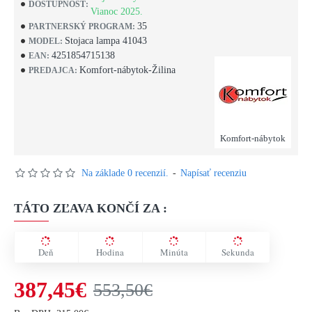
DOSTUPNOSŤ:
Vianoc 2025.
35
PARTNERSKÝ PROGRAM:
Stojaca lampa 41043
MODEL:
4251854715138
EAN:
Komfort-nábytok-Žilina
PREDAJCA:
Komfort-nábytok
Na základe 0 recenzií.
-
Napísať recenziu
TÁTO ZĽAVA KONČÍ ZA :
Deň
Hodina
Minúta
Sekunda
387,45€
553,50€