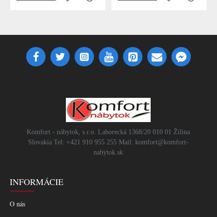
Komfort - nábytok, s.r.o. Laborecká 1368/20 010 01 Žilina
Slovakia Tel: +421 910 955 255 Mail: komfort@komfort-
nabytok.sk
INFORMÁCIE
O nás