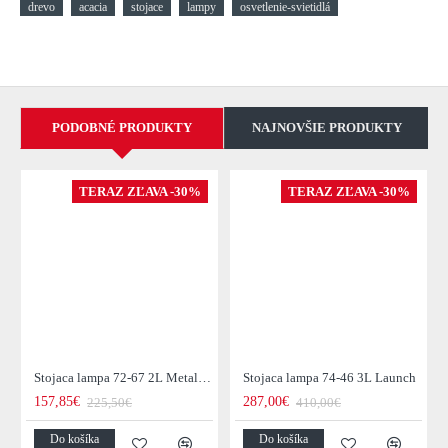
drevo
acacia
stojace
lampy
osvetlenie-svietidlá
PODOBNÉ PRODUKTY
NAJNOVŠIE PRODUKTY
TERAZ ZĽAVA -30%
TERAZ ZĽAVA -30%
Stojaca lampa 72-67 2L Metal Blinds
Stojaca lampa 74-46 3L Launch
157,85€
287,00€
225,50€
410,00€
Do košíka
Do košíka