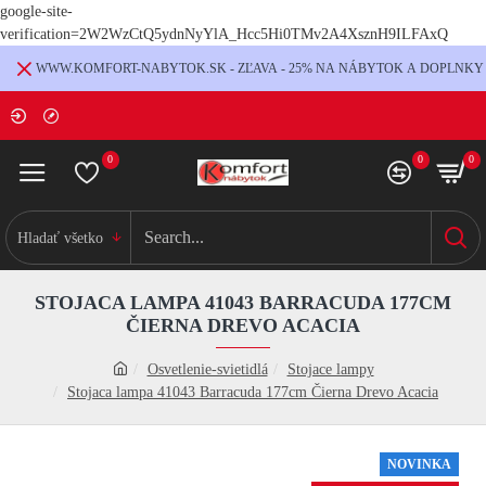
google-site-
verification=2W2WzCtQ5ydnNyYlA_Hcc5Hi0TMv2A4XsznH9ILFAxQ
WWW.KOMFORT-NABYTOK.SK - ZĽAVA - 25% NA NÁBYTOK A DOPLNKY
0
0
0
Hladať všetko
STOJACA LAMPA 41043 BARRACUDA 177CM
ČIERNA DREVO ACACIA
Osvetlenie-svietidlá
Stojace lampy
Stojaca lampa 41043 Barracuda 177cm Čierna Drevo Acacia
NOVINKA