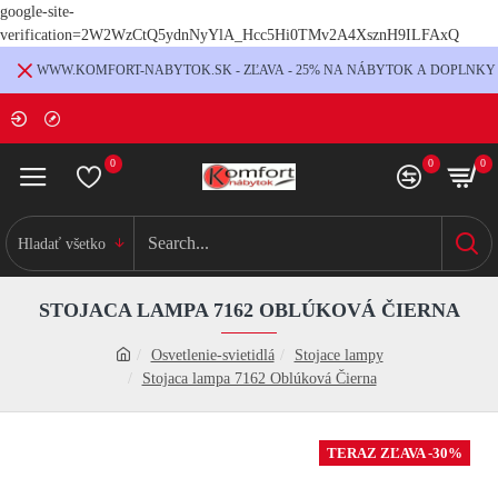
google-site-
verification=2W2WzCtQ5ydnNyYlA_Hcc5Hi0TMv2A4XsznH9ILFAxQ
WWW.KOMFORT-NABYTOK.SK - ZĽAVA - 25% NA NÁBYTOK A DOPLNKY
0
0
0
Hladať všetko
STOJACA LAMPA 7162 OBLÚKOVÁ ČIERNA
Osvetlenie-svietidlá
Stojace lampy
Stojaca lampa 7162 Oblúková Čierna
TERAZ ZĽAVA -30%