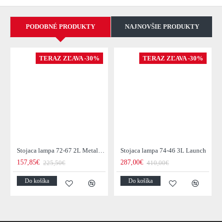
PODOBNÉ PRODUKTY
NAJNOVŠIE PRODUKTY
TERAZ ZĽAVA -30%
TERAZ ZĽAVA -30%
Stojaca lampa 72-67 2L Metal Blinds
Stojaca lampa 74-46 3L Launch
157,85€
287,00€
225,50€
410,00€
Do košíka
Do košíka