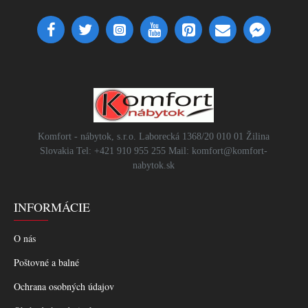
Komfort - nábytok, s.r.o. Laborecká 1368/20 010 01 Žilina
Slovakia Tel: +421 910 955 255 Mail: komfort@komfort-
nabytok.sk
INFORMÁCIE
O nás
Poštovné a balné
Ochrana osobných údajov