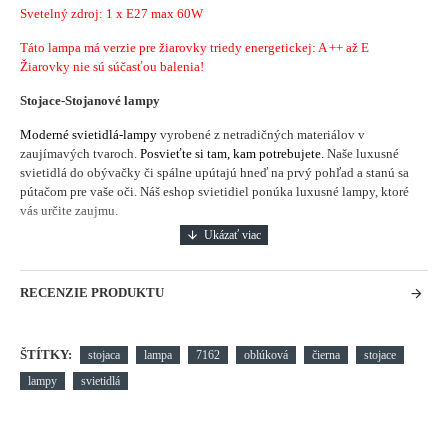
Svetelný zdroj: 1 x E27 max 60W
Táto lampa má verzie pre žiarovky triedy energetickej: A ++ až E
Žiarovky nie sú súčasťou balenia!
Stojace-Stojanové lampy
Moderné svietidlá-lampy
vyrobené z netradičných materiálov v
zaujímavých tvaroch.
Posvieťte si tam, kam potrebujete.
Naše luxusné
svietidlá do obývačky či spálne upútajú hneď na prvý pohľad a stanú sa
pútačom pre vaše oči. Náš eshop svietidiel ponúka luxusné lampy, ktoré
vás určite zaujmu.
RECENZIE PRODUKTU
ŠTÍTKY:
stojaca
lampa
7162
oblúková
čierna
stojace
lampy
svietidlá