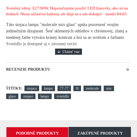
Svetelný zdroj: E27/60W, Doporučujeme použiť LED žiarovky, ako sú na
fotkách. Niesu súčasťou balenia, ale dajú sa u nás dokúpiť - model 84-63.
Táto stojaca lampa "molecule mix glass" upúta pozornosť svojím
jedinečným dizajnom.
Šesť sklenených odtieňov v chrómovej, zlatej a
medenej farbe vytvára krásny kontrast a hrá sa so svetlom a farbami.
Svietidlo je dostupné aj v závesnej verzii.
RECENZIE PRODUKTU
ŠTÍTKY:
stojaca
lampa
77-77
6l
molecule
mix
glass
stojace
lampy
svietidlá
PODOBNÉ PRODUKTY
ZAKÚPENÉ PRODUKTY