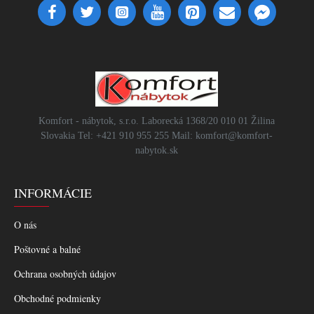
Komfort - nábytok, s.r.o. Laborecká 1368/20 010 01 Žilina
Slovakia Tel: +421 910 955 255 Mail: komfort@komfort-
nabytok.sk
INFORMÁCIE
O nás
Poštovné a balné
Ochrana osobných údajov
Obchodné podmienky