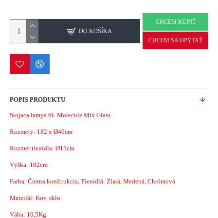
CHCEM KÚPIŤ
DO KOŠÍKA
CHCEM SA OPÝTAŤ
POPIS PRODUKTU
Stojaca lampa 6L Molecule Mix Glass
Rozmery:
182 x
Ø
40
cm
Rozmer tienidla: Ø15cm
Výška: 182cm
Farba: Čierna konštrukcia, Tienidlá: Zlatá, Medená, Chrómová
Materiál: Kov, sklo
Váha: 10,5Kg