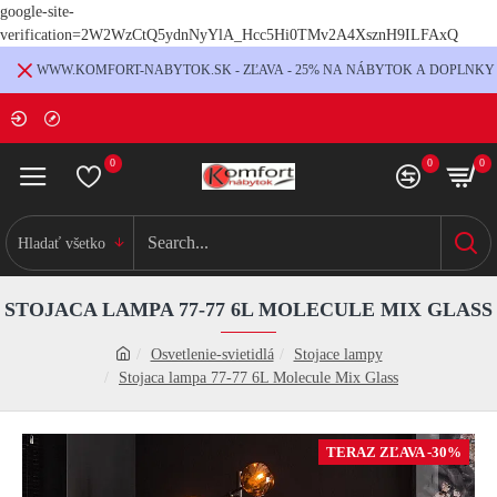
google-site-
verification=2W2WzCtQ5ydnNyYlA_Hcc5Hi0TMv2A4XsznH9ILFAxQ
WWW.KOMFORT-NABYTOK.SK - ZĽAVA - 25% NA NÁBYTOK A DOPLNKY
0
0
0
Hladať všetko
STOJACA LAMPA 77-77 6L MOLECULE MIX GLASS
Osvetlenie-svietidlá
Stojace lampy
Stojaca lampa 77-77 6L Molecule Mix Glass
TERAZ ZĽAVA -30%