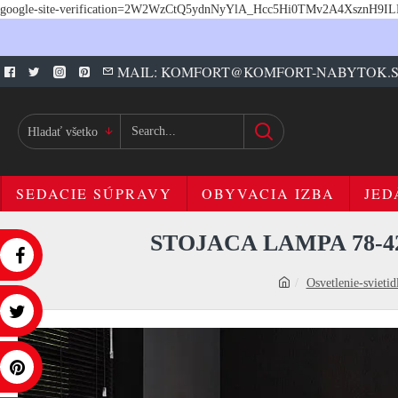
google-site-verification=2W2WzCtQ5ydnNyYlA_Hcc5Hi0TMv2A4XsznH9I
MAIL: KOMFORT@KOMFORT-NABYTOK.
Hladať všetko
SEDACIE SÚPRAVY
OBYVACIA IZBA
JED
STOJACA LAMPA 78-4
Osvetlenie-svietid