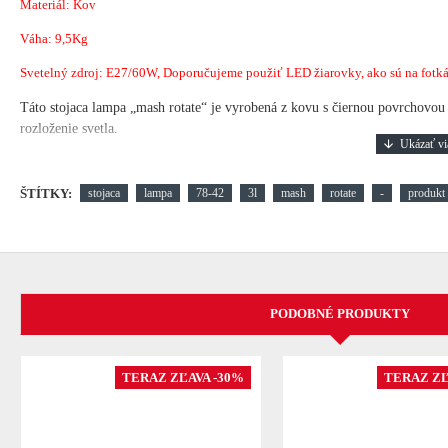
Materiál: Kov
Váha: 9,5Kg
Svetelný zdroj: E27/60W, Doporučujeme použiť LED žiarovky, ako sú na fotkách
Táto stojaca lampa „mash rotate“ je vyrobená z kovu s čiernou povrchovou
rozloženie svetla.
ŠTÍTKY:
stojaca
lampa
78-42
3l
mash
rotate
-
produkt
PODOBNÉ PRODUKTY
TERAZ ZĽAVA -30%
TERAZ ZĽ