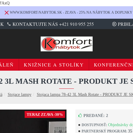
LFAxQ
WWW.KOMFORT-NABYTOK.SK - ZĽAVA - 25% NA NÁBYTOK A DOPLNKY
SK
KONTAKTUJTE NÁS +421 910 955 255
PRIHL
ÁLEŇ
KNIŽNICE A STOLÍKY
KONFERENČN
2 3L MASH ROTATE - PRODUKT JE 
lá
Stojace lampy
Stojaca lampa 78-42 3L Mash Rotate - PRODUKT JE
TERAZ ZĽAVA -30%
PREDANÉ: 2
Objednávky do
DOSTUPNOSŤ:
35
PARTNERSKÝ PROGRAM: