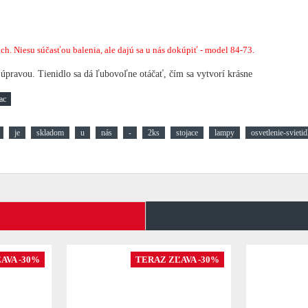
. Niesu súčasťou balenia, ale dajú sa u nás dokúpiť - model 84-73.
 úpravou.
Tienidlo sa dá ľubovoľne otáčať, čím sa vytvorí krásne
je
skladom
u
nás
-
2ks
stojace
lampy
osvetlenie-svietid
AVA -30%
TERAZ ZĽAVA -30%