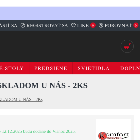
ÁSIŤ SA
REGISTROVAŤ SA
LIKE
POROVNAŤ
0
0
É STOLY
PREDSIENE
SVIETIDLÁ
DOPL
SKLADOM U NÁS - 2KS
 SKLADOM U NÁS - 2Ks
 12.12.2025 budú dodané do Vianoc 2025.