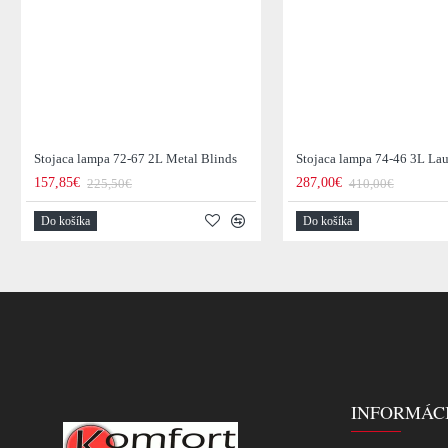
Stojaca lampa 72-67 2L Metal Blinds
Stojaca lampa 74-46 3L La
157,85€
287,00€
225,50€
410,00€
Do košíka
Do košíka
INFORMÁC