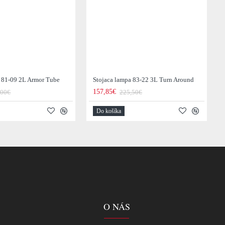
a 81-09 2L Armor Tube
Stojaca lampa 83-22 3L Turn Around
157,85€
,00€
225,50€
Do košíka
O NÁS