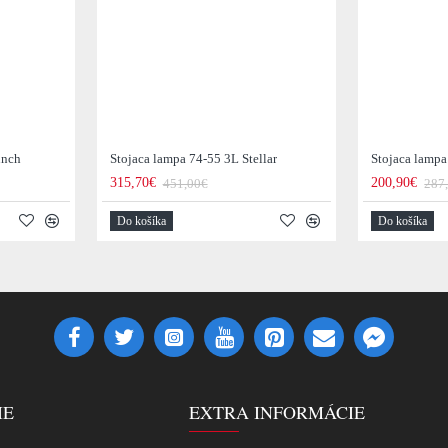
unch
Stojaca lampa 74-55 3L Stellar
Stojaca lamp
315,70€
200,90€
451,00€
287
Do košíka
Do košíka
IE
EXTRA INFORMÁCIE