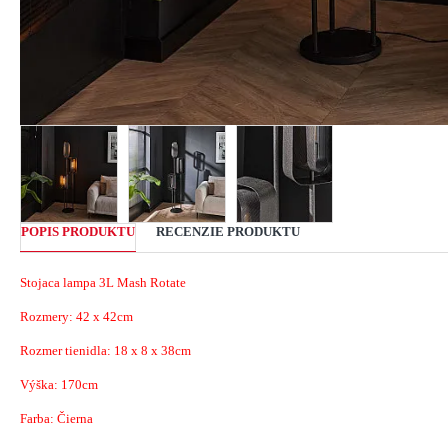
POPIS PRODUKTU
RECENZIE PRODUKTU
Stojaca lampa 3L Mash Rotate
Rozmery:
42 x
42cm
Rozmer tienidla: 18 x 8 x 38cm
Výška: 170cm
Farba: Čierna