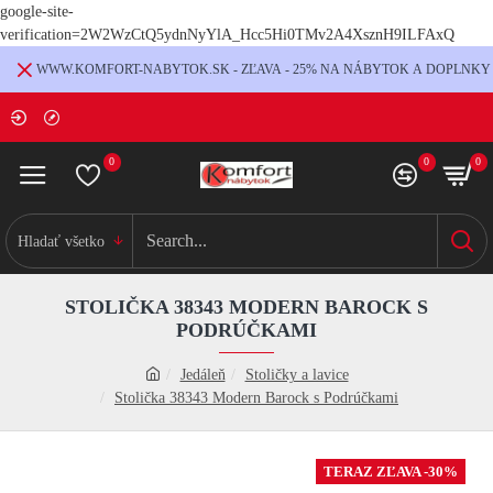
google-site-
verification=2W2WzCtQ5ydnNyYlA_Hcc5Hi0TMv2A4XsznH9ILFAxQ
WWW.KOMFORT-NABYTOK.SK - ZĽAVA - 25% NA NÁBYTOK A DOPLNKY
0
0
0
Hladať všetko
STOLIČKA 38343 MODERN BAROCK S
PODRÚČKAMI
Jedáleň
Stoličky a lavice
Stolička 38343 Modern Barock s Podrúčkami
TERAZ ZĽAVA -30%