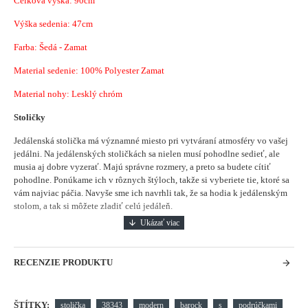
Celková výška: 90cm
Výška sedenia: 47cm
Farba: Šedá - Zamat
Material sedenie:
100% Polyester Zamat
Material nohy: Lesklý chróm
Stoličky
Jedálenská stolička má významné miesto pri vytváraní atmosféry vo vašej
jedálni.
Na jedálenských stoličkách sa nielen musí pohodlne sedieť, ale
musia aj dobre vyzerať. Majú správne rozmery, a preto sa budete cítiť
pohodlne. Ponúkame ich v rôznych štýloch, takže si vyberiete tie, ktoré sa
vám najviac páčia. Navyše sme ich navrhli tak, že sa hodia k jedálenským
stolom, a tak si môžete zladiť celú jedáleň.
RECENZIE PRODUKTU
ŠTÍTKY:
stolička
38343
modern
barock
s
podrúčkami