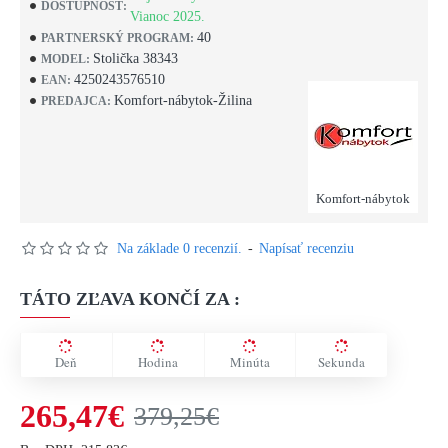
DOSTUPNOSŤ:
Vianoc 2025.
40
PARTNERSKÝ PROGRAM:
Stolička 38343
MODEL:
4250243576510
EAN:
Komfort-nábytok-Žilina
PREDAJCA:
Komfort-nábytok
Na základe 0 recenzií.
-
Napísať recenziu
TÁTO ZĽAVA KONČÍ ZA :
Deň
Hodina
Minúta
Sekunda
265,47€
379,25€