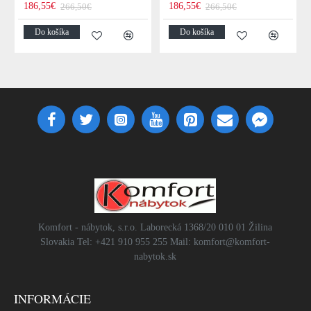
186,55€
186,55€
266,50€
266,50€
Do košíka
Do košíka
Komfort - nábytok, s.r.o. Laborecká 1368/20 010 01 Žilina
Slovakia Tel: +421 910 955 255 Mail: komfort@komfort-
nabytok.sk
INFORMÁCIE