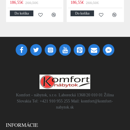
186,55€
186,55€
266,50€
266,50€
Do košíka
Do košíka
Komfort - nábytok, s.r.o. Laborecká 1368/20 010 01 Žilina
Slovakia Tel: +421 910 955 255 Mail: komfort@komfort-
nabytok.sk
INFORMÁCIE