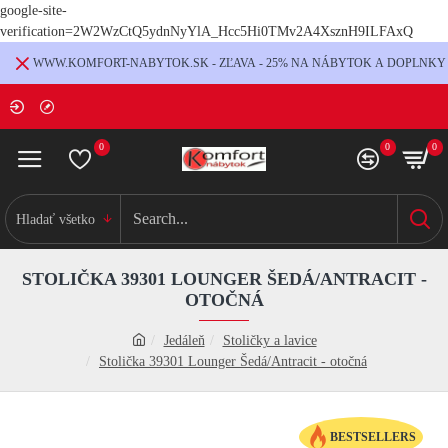
google-site-
verification=2W2WzCtQ5ydnNyYlA_Hcc5Hi0TMv2A4XsznH9ILFAxQ
WWW.KOMFORT-NABYTOK.SK - ZĽAVA - 25% NA NÁBYTOK A DOPLNKY
0
0
0
Hladať všetko
STOLIČKA 39301 LOUNGER ŠEDÁ/ANTRACIT -
OTOČNÁ
Jedáleň
Stoličky a lavice
Stolička 39301 Lounger Šedá/Antracit - otočná
BESTSELLERS