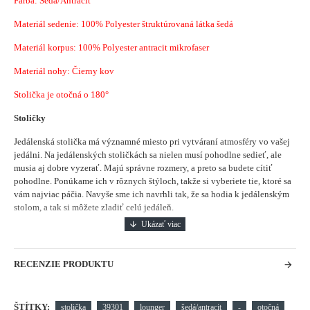
Farba: Šedá/Antracit
Materiál sedenie:
100% Polyester štruktúrovaná látka šedá
Materiál korpus: 100% Polyester antracit mikrofaser
Materiál nohy: Čierny kov
Stolička je otočná o 180°
Stoličky
Jedálenská stolička má významné miesto pri vytváraní atmosféry vo vašej
jedálni.
Na jedálenských stoličkách sa nielen musí pohodlne sedieť, ale
musia aj dobre vyzerať. Majú správne rozmery, a preto sa budete cítiť
pohodlne. Ponúkame ich v rôznych štýloch, takže si vyberiete tie, ktoré sa
vám najviac páčia. Navyše sme ich navrhli tak, že sa hodia k jedálenským
stolom, a tak si môžete zladiť celú jedáleň.
RECENZIE PRODUKTU
ŠTÍTKY:
stolička
39301
lounger
šedá/antracit
-
otočná