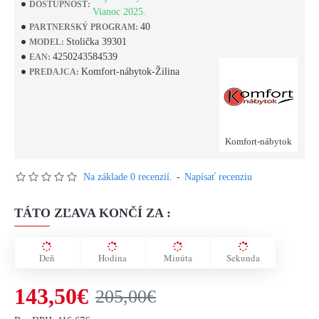
DOSTUPNOSŤ:
Vianoc 2025.
40
PARTNERSKÝ PROGRAM:
Stolička 39301
MODEL:
4250243584539
EAN:
Komfort-nábytok-Žilina
PREDAJCA:
Komfort-nábytok
Na základe 0 recenzií.
-
Napísať recenziu
TÁTO ZĽAVA KONČÍ ZA :
Deň
Hodina
Minúta
Sekunda
143,50€
205,00€