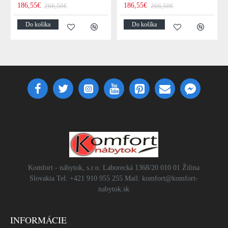
186,55€
186,55€
266,50€
266,50€
Do košíka
Do košíka
Komfort - nábytok, s.r.o. Laborecká 1368/20 010 01 Žilina
Slovakia Tel: +421 910 955 255 Mail: komfort@komfort-
nabytok.sk
INFORMÁCIE