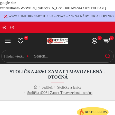
google-site-
verification=2W2WzCtQ5ydnNyYlA_Hcc5Hi0TMv2A4XsznH9ILFAxQ
WWW.KOMFORT-NABYTOK.SK - ZĽAVA - 25% NA NÁBYTOK A DOPLNKY
0
0
0
Hladať všetko
STOLIČKA 40261 ZAMAT TMAVOZELENÁ -
OTOČNÁ
Jedáleň
Stoličky a lavice
Stolička 40261 Zamat Tmavozelená - otočná
BESTSELLERS