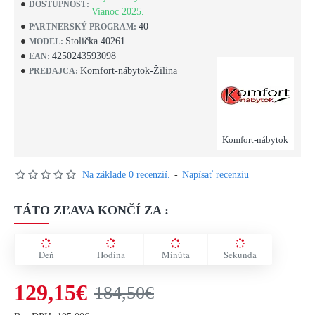
DOSTUPNOSŤ:
Vianoc 2025.
40
PARTNERSKÝ PROGRAM:
Stolička 40261
MODEL:
4250243593098
EAN:
Komfort-nábytok-Žilina
PREDAJCA:
Komfort-nábytok
Na základe 0 recenzií.
-
Napísať recenziu
TÁTO ZĽAVA KONČÍ ZA :
Deň
Hodina
Minúta
Sekunda
129,15€
184,50€