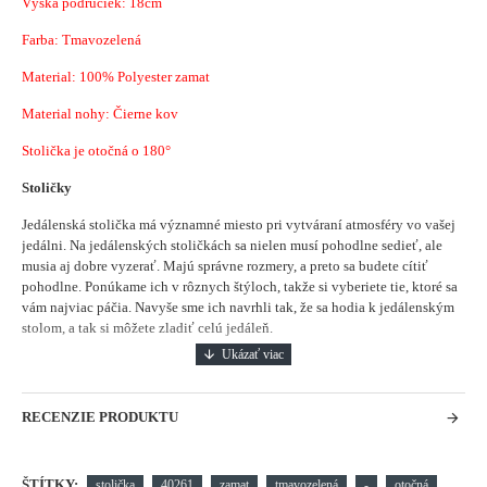
Výška područiek: 18cm
Farba: Tmavozelená
Material:
100% Polyester zamat
Material nohy: Čierne kov
Stolička je otočná o 180°
Stoličky
Jedálenská stolička má významné miesto pri vytváraní atmosféry vo vašej
jedálni.
Na jedálenských stoličkách sa nielen musí pohodlne sedieť, ale
musia aj dobre vyzerať. Majú správne rozmery, a preto sa budete cítiť
pohodlne. Ponúkame ich v rôznych štýloch, takže si vyberiete tie, ktoré sa
vám najviac páčia. Navyše sme ich navrhli tak, že sa hodia k jedálenským
stolom, a tak si môžete zladiť celú jedáleň.
RECENZIE PRODUKTU
ŠTÍTKY:
stolička
40261
zamat
tmavozelená
-
otočná