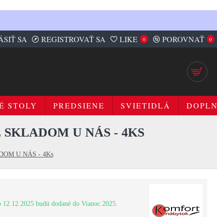
ÁSIŤ SA
REGISTROVAŤ SA
LIKE
POROVNAŤ
0
0
É STOLY
PREDSIENE
SVIETIDLÁ
DOPL
 SKLADOM U NÁS - 4KS
LADOM U NÁS - 4Ks
 12.12.2025 budú dodané do Vianoc 2025.