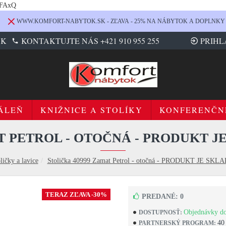
LFAxQ
WWW.KOMFORT-NABYTOK.SK - ZĽAVA - 25% NA NÁBYTOK A DOPLNKY
SK
KONTAKTUJTE NÁS +421 910 955 255
PRIHL
ÁLEŇ
KNIŽNICE A STOLÍKY
KONFERENČN
T PETROL - OTOČNÁ - PRODUKT JE
ličky a lavice
Stolička 40999 Zamat Petrol - otočná - PRODUKT JE SK
TERAZ ZĽAVA -30%
PREDANÉ: 0
Objednávky do
DOSTUPNOSŤ:
40
PARTNERSKÝ PROGRAM: