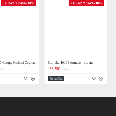
TERAZ ZĽAVA -30%
TERAZ ZĽAVA -30%
36 George Kožená Cognac
Stolička 40168 Antracit - otočná
186,55€
,50€
266,50€
Do košíka