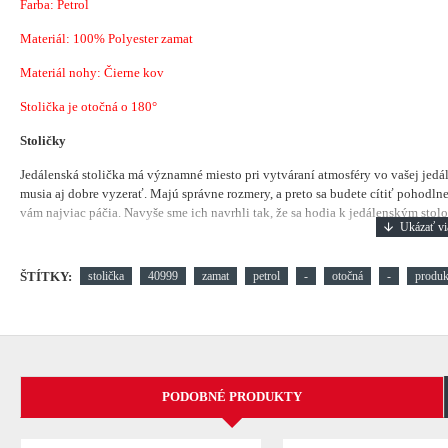
Farba: Petrol
Materiál:
100% Polyester zamat
Materiál nohy: Čierne kov
Stolička je otočná o 180°
Stoličky
Jedálenská stolička má významné miesto pri vytváraní atmosféry vo vašej jedá
musia aj dobre vyzerať. Majú správne rozmery, a preto sa budete cítiť pohodlne.
vám najviac páčia. Navyše sme ich navrhli tak, že sa hodia k jedálenským stolom
ŠTÍTKY:
stolička
40999
zamat
petrol
-
otočná
-
produk
PODOBNÉ PRODUKTY