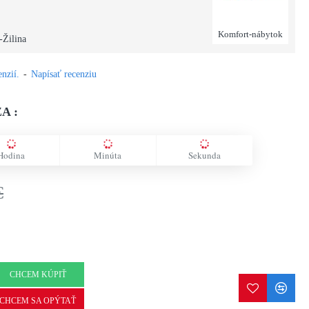
Komfort-nábytok
-Žilina
nzií.
-
Napísať recenziu
A :
Hodina
Minúta
Sekunda
€
CHCEM KÚPIŤ
CHCEM SA OPÝTAŤ