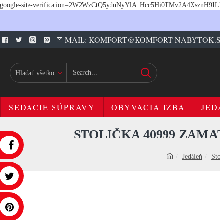
google-site-verification=2W2WzCtQ5ydnNyYlA_Hcc5Hi0TMv2A4XsznH9I
MAIL: KOMFORT@KOMFORT-NABYTOK.
Hladať všetko
SEDACIE SÚPRAVY
OBYVACIA IZBA
JED
STOLIČKA 40999 ZAMA
Jedáleň
Sto