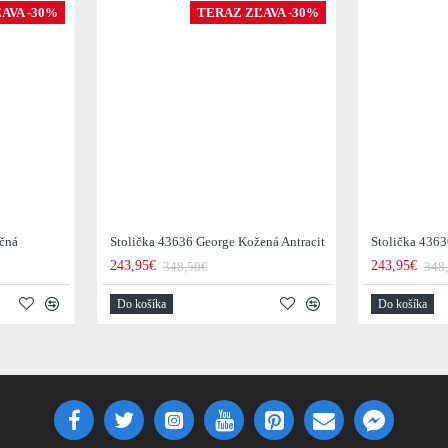
AVA -30%
TERAZ ZĽAVA -30%
očná
Stolička 43636 George Kožená Antracit
Stolička 436
243,95€
243,95€
348,50€
348
Do košíka
Do košíka