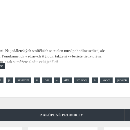
lni.
Na jedálenských stoličkách sa nielen musí pohodlne sedieť, ale
 Ponúkame ich v rôznych štýloch, takže si vyberiete tie, ktoré sa
, a tak si môžete zladiť celú jedáleň.
t
je
skladom
u
nás
-
4ks
stoličky
a
lavice
jedáleň
ZAKÚPENÉ PRODUKTY