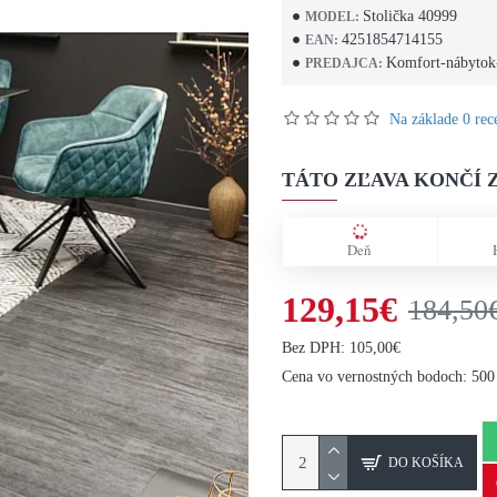
Stolička 40999
MODEL:
4251854714155
EAN:
Komfort-nábytok
PREDAJCA:
Na základe 0 rece
TÁTO ZĽAVA KONČÍ Z
Deň
129,15€
184,50
Bez DPH: 105,00€
Cena vo vernostných bodoch: 500
DO KOŠÍKA