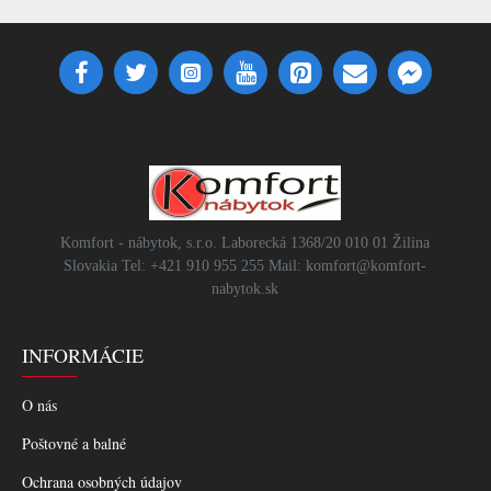
Komfort - nábytok, s.r.o. Laborecká 1368/20 010 01 Žilina
Slovakia Tel: +421 910 955 255 Mail: komfort@komfort-
nabytok.sk
INFORMÁCIE
O nás
Poštovné a balné
Ochrana osobných údajov