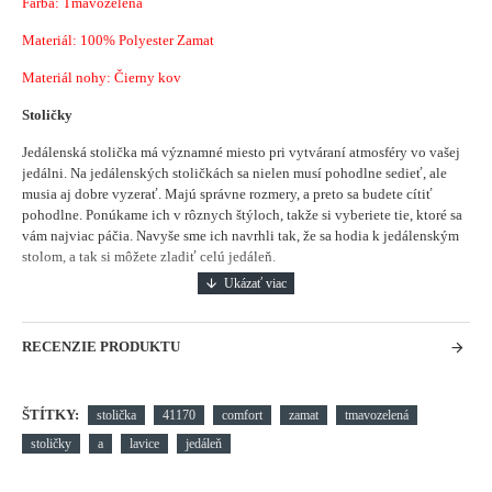
Farba: Tmavozelená
Materiál:
100% Polyester Zamat
Materiál nohy: Čierny kov
Stoličky
Jedálenská stolička má významné miesto pri vytváraní atmosféry vo vašej
jedálni.
Na jedálenských stoličkách sa nielen musí pohodlne sedieť, ale
musia aj dobre vyzerať. Majú správne rozmery, a preto sa budete cítiť
pohodlne. Ponúkame ich v rôznych štýloch, takže si vyberiete tie, ktoré sa
vám najviac páčia. Navyše sme ich navrhli tak, že sa hodia k jedálenským
stolom, a tak si môžete zladiť celú jedáleň.
RECENZIE PRODUKTU
ŠTÍTKY:
stolička
41170
comfort
zamat
tmavozelená
stoličky
a
lavice
jedáleň