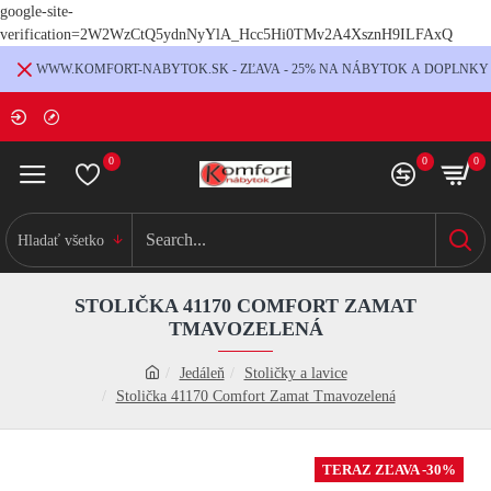
google-site-
verification=2W2WzCtQ5ydnNyYlA_Hcc5Hi0TMv2A4XsznH9ILFAxQ
WWW.KOMFORT-NABYTOK.SK - ZĽAVA - 25% NA NÁBYTOK A DOPLNKY
0
0
0
Hladať všetko
STOLIČKA 41170 COMFORT ZAMAT
TMAVOZELENÁ
Jedáleň
Stoličky a lavice
Stolička 41170 Comfort Zamat Tmavozelená
TERAZ ZĽAVA -30%