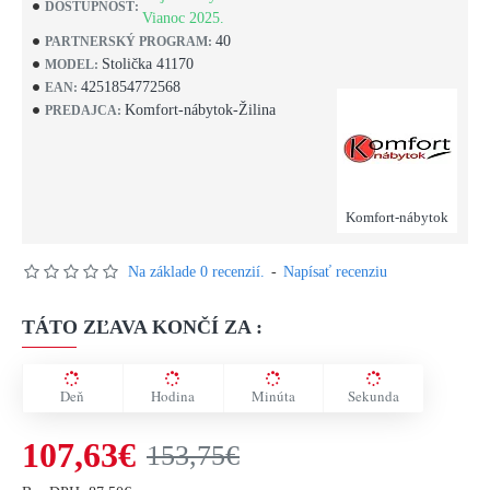
DOSTUPNOSŤ:
Vianoc 2025.
40
PARTNERSKÝ PROGRAM:
Stolička 41170
MODEL:
4251854772568
EAN:
Komfort-nábytok-Žilina
PREDAJCA:
Komfort-nábytok
Na základe 0 recenzií.
-
Napísať recenziu
TÁTO ZĽAVA KONČÍ ZA :
Deň
Hodina
Minúta
Sekunda
107,63€
153,75€