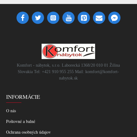
Komfort - nábytok, s.r.o. Laborecká 1368/20 010 01 Žilina
Slovakia Tel: +421 910 955 255 Mail: komfort@komfort-
nabytok.sk
INFORMÁCIE
O nás
Poštovné a balné
Ochrana osobných údajov