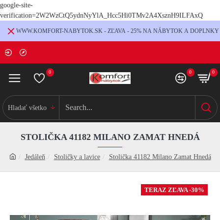
google-site-
verification=2W2WzCtQ5ydnNyYlA_Hcc5Hi0TMv2A4XsznH9ILFAxQ
WWW.KOMFORT-NABYTOK.SK - ZĽAVA - 25% NA NÁBYTOK A DOPLNKY
0
0
0
Hladať všetko
STOLIČKA 41182 MILANO ZAMAT HNEDÁ
Jedáleň
Stoličky a lavice
Stolička 41182 Milano Zamat Hnedá
TERAZ ZĽAVA -30%