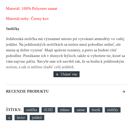
Materiál:
100% Polyester zamat
Materiál nohy: Čierny kov
Stoličky
Jedálenská stolička má významné miesto pri vytváraní atmosféry vo vašej
jedálni.
Na jedálenských stoličkách sa nielen musí pohodlne sedieť, ale
musia aj dobre vyzerať. Majú správne rozmery, a preto sa budete cítiť
pohodlne. Ponúkame ich v rôznych štýloch, takže si vyberiete tie, ktoré sa
vám najviac páčia. Navyše sme ich navrhli tak, že sa hodia k jedálenským
stolom, a tak si môžete zladiť celú jedáleň.
RECENZIE PRODUKTU
ŠTÍTKY:
stolička
41182
milano
zamat
hnedá
stoličky
a
lavice
jedáleň