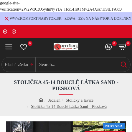
google-site-
verification=2W2WzCtQ5ydnNyYlA_Hcc5Hi0TMv2A4XsznH9ILFAxQ
WWW.KOMFORT-NABYTOK.SK - ZĽAVA - 25% NA NÁBYTOK A DOPLNKY
0
0
0
Hladať všetko
STOLIČKA 45-14 BOUCLÉ LÁTKA SAND -
PIESKOVÁ
Jedáleň
Stoličky a lavice
Stolička 45-14 Bouclé Látka Sand - Piesková
NOVINKA