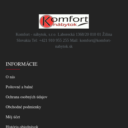
Komfort - nábytok, s.r.o. Laborecká 1368/20 010 01 Žilina
Slovakia Tel: +421 910 955 255 Mail: komfort@komfort-
nabytok.sk
INFORMÁCIE
O nás
Poštovné a balné
Ochrana osobných údajov
Obchodné podmienky
Môj účet
História objednávok