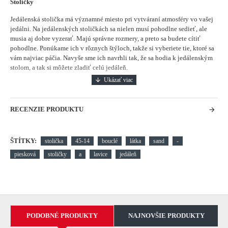
Stoličky
Jedálenská stolička má významné miesto pri vytváraní atmosféry vo vašej
jedálni.
Na jedálenských stoličkách sa nielen musí pohodlne sedieť, ale
musia aj dobre vyzerať. Majú správne rozmery, a preto sa budete cítiť
pohodlne. Ponúkame ich v rôznych štýloch, takže si vyberiete tie, ktoré sa
vám najviac páčia. Navyše sme ich navrhli tak, že sa hodia k jedálenským
stolom, a tak si môžete zladiť celú jedáleň.
RECENZIE PRODUKTU
ŠTÍTKY:
stolička
45-14
bouclé
látka
sand
-
piesková
stoličky
a
lavice
jedáleň
PODOBNÉ PRODUKTY
NAJNOVŠIE PRODUKTY