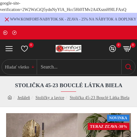
google-site-
verification=2W2WzCtQ5ydnNyYlA_Hcc5Hi0TMv2A4XsznH9ILFAxQ
WWW.KOMFORT-NABYTOK.SK - ZĽAVA - 25% NA NÁBYTOK A DOPLNKY
0
0
0
Hladať všetko
STOLIČKA 45-23 BOUCLÉ LÁTKA BIELA
Jedáleň
Stoličky a lavice
Stolička 45-23 Bouclé Látka Biela
NOVINKA
TERAZ ZĽAVA -30%