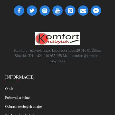
Komfort - nábytok, s.r.o. Laborecká 1368/20 010 01 Žilina
Slovakia Tel: +421 910 955 255 Mail: komfort@komfort-
nabytok.sk
INFORMÁCIE
O nás
Poštovné a balné
Ochrana osobných údajov