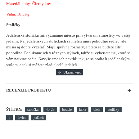
Materiál nohy: Čierny kov
Váha: 10.5Kg
Stoličky
Jedálenská stolička má významné miesto pri vytváraní atmosféry vo vašej
jedálni.
Na jedálenských stoličkách sa nielen musí pohodlne sedieť, ale
musia aj dobre vyzerať. Majú správne rozmery, a preto sa budete cítiť
pohodlne. Ponúkame ich v rôznych štýloch, takže si vyberiete tie, ktoré sa
vám najviac páčia. Navyše sme ich navrhli tak, že sa hodia k jedálenským
stolom, a tak si môžete zladiť celú jedáleň.
RECENZIE PRODUKTU
ŠTÍTKY:
stolička
45-23
bouclé
látka
biela
stoličky
a
lavice
jedáleň