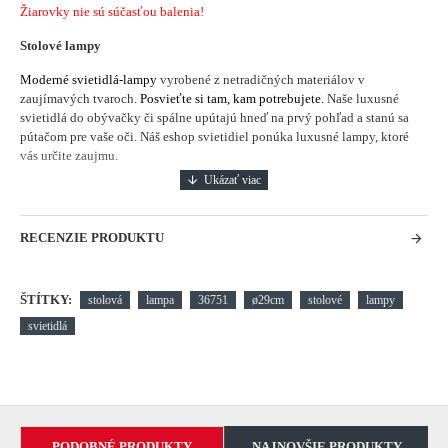
Žiarovky nie sú súčasťou balenia!
Stolové lampy
Moderné svietidlá-lampy
vyrobené z netradičných materiálov v
zaujímavých tvaroch.
Posvieťte si tam, kam potrebujete.
Naše luxusné
svietidlá do obývačky či spálne upútajú hneď na prvý pohľad a stanú sa
pútačom pre vaše oči. Náš eshop svietidiel ponúka luxusné lampy, ktoré
vás určite zaujmu.
RECENZIE PRODUKTU
ŠTÍTKY:
stolová
lampa
36751
ø29cm
stolové
lampy
svietidlá
PODOBNÉ PRODUKTY
NAJNOVŠIE PRODUKTY