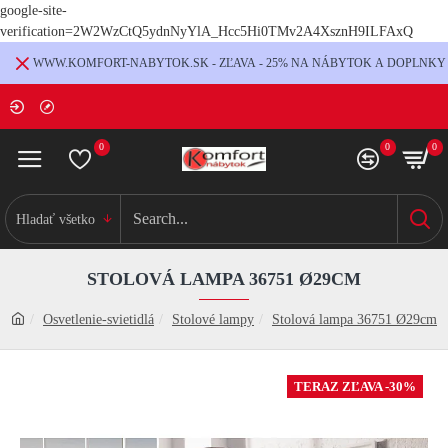
google-site-
verification=2W2WzCtQ5ydnNyYlA_Hcc5Hi0TMv2A4XsznH9ILFAxQ
WWW.KOMFORT-NABYTOK.SK - ZĽAVA - 25% NA NÁBYTOK A DOPLNKY
0
0
0
Hladať všetko
STOLOVÁ LAMPA 36751 Ø29CM
Osvetlenie-svietidlá
Stolové lampy
Stolová lampa 36751 Ø29cm
TERAZ ZĽAVA -30%