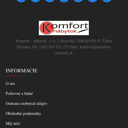
Komfort - nábytok, s.r.o. Laborecká 1368/20 010 01 Žilina
Slovakia Tel: +421 910 955 255 Mail: komfort@komfort-
nabytok.sk
INFORMÁCIE
O nás
Poštovné a balné
Ochrana osobných údajov
Obchodné podmienky
Môj účet