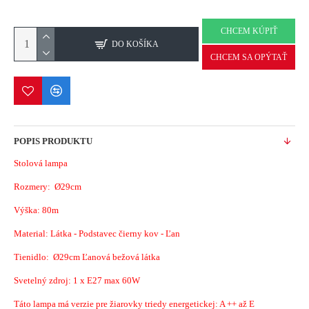
CHCEM KÚPIŤ
DO KOŠÍKA
CHCEM SA OPÝTAŤ
POPIS PRODUKTU
Stolová lampa
Rozmery:
Ø29cm
Výška: 80m
Material: Látka - Podstavec čierny kov - Ľan
Tienidlo:
Ø29cm Ľanová bežová látka
Svetelný zdroj: 1 x E27 max 60W
Táto lampa má verzie pre žiarovky triedy energetickej: A ++ až E