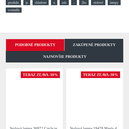
produkt
je
skladom
u
nás
-
2ks
stolové
lampy
svietidlá
PODOBNÉ PRODUKTY
ZAKÚPENÉ PRODUKTY
NAJNOVŠIE PRODUKTY
TERAZ ZĽAVA -30%
TERAZ ZĽAVA -30%
Stolová lampa 36972 Circle teakové drevo
Stolová lampa 19478 Masív drevo/Bežová