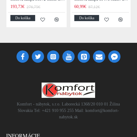
193,73€
60,99€
276,75€
87,12€
Do košíka
Do košíka
Komfort - nábytok, s.r.o. Laborecká 1368/20 010 01 Žilina
Slovakia Tel: +421 910 955 255 Mail: komfort@komfort-
nabytok.sk
INFORMÁCIE