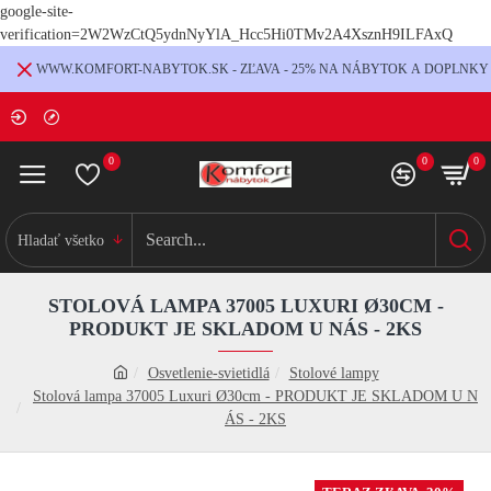
google-site-
verification=2W2WzCtQ5ydnNyYlA_Hcc5Hi0TMv2A4XsznH9ILFAxQ
WWW.KOMFORT-NABYTOK.SK - ZĽAVA - 25% NA NÁBYTOK A DOPLNKY
0
0
0
Hladať všetko
STOLOVÁ LAMPA 37005 LUXURI Ø30CM -
PRODUKT JE SKLADOM U NÁS - 2KS
Osvetlenie-svietidlá
Stolové lampy
Stolová lampa 37005 Luxuri Ø30cm - PRODUKT JE SKLADOM U N
ÁS - 2KS