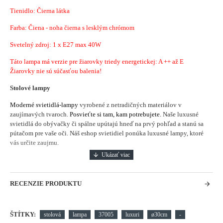
Tienidlo: Čierna látka
Farba: Čiena - noha čierna s lesklým chrómom
Svetelný zdroj: 1 x E27 max 40W
Táto lampa má verzie pre žiarovky triedy energetickej: A ++ až E
Žiarovky nie sú súčasťou balenia!
Stolové lampy
Moderné svietidlá-lampy
vyrobené z netradičných materiálov v
zaujímavých tvaroch.
Posvieťte si tam, kam potrebujete.
Naše luxusné
svietidlá do obývačky či spálne upútajú hneď na prvý pohľad a stanú sa
pútačom pre vaše oči. Náš eshop svietidiel ponúka luxusné lampy, ktoré
vás určite zaujmu.
RECENZIE PRODUKTU
ŠTÍTKY:
stolová
lampa
37005
luxuri
ø30cm
-