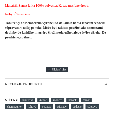
Materiál: Zamat látka 100% polyester, Kostra masívne drevo.
Nohy: Čierny kov
Taburetky od Nemeckého výrobcu sa dokonale hodia k našim sedacím
súpravám v našej ponuke. Môžu byť tak isto použité, ako samostatné
doplnky do každého interiéru či už moderného, alebo štýlovejšieho.
Do
predsiene, spálne...
RECENZIE PRODUKTU
ŠTÍTKY:
taburetka
42642
modern
barock
zamat
champagner
rohové
sedacie
súpravy
sedacie
súpravy