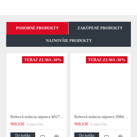
PODOBNÉ PRODUKTY
ZAKÚPENÉ PRODUKTY
NAJNOVŠIE PRODUKTY
TERAZ ZĽAVA -30%
TERAZ ZĽAVA -30%
Rohová sedacia súprava 40276 Cozy - Zamat starorúžová
Rohová sedacia súprava 39847 Cozy - Zamat tmavo modrá
968,63€
968,63€
1 383,75€
1 383,75€
Do košíka
Do košíka