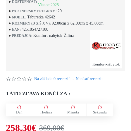
DOSTUPNOSŤ:
Vianoc 2025.
20
PARTNERSKÝ PROGRAM:
Taburetka 42642
MODEL:
92.00cm x 62.00cm x 45.00cm
ROZMERY (D X Š X V):
4251854727100
EAN:
Komfort-nábytok-Žilina
PREDAJCA:
Komfort-nábytok
Na základe 0 recenzií.
-
Napísať recenziu
TÁTO ZĽAVA KONČÍ ZA :
Deň
Hodina
Minúta
Sekunda
258,30€
369,00€