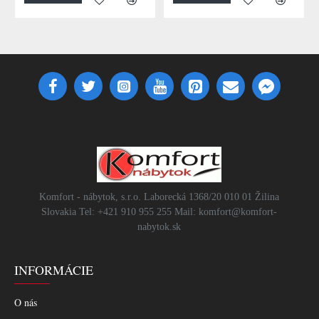
Komfort - nábytok, s.r.o. Laborecká 1368/20 010 01 Žilina
Slovakia Tel: +421 910 955 255 Mail: komfort@komfort-
nabytok.sk
INFORMÁCIE
O nás