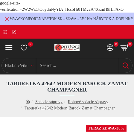
google-site-
verification=2W2WzCtQ5ydnNyYlA_Hcc5Hi0TMv2A4XsznH9ILFAxQ
WWW.KOMFORT-NABYTOK.SK - ZĽAVA - 25% NA NÁBYTOK A DOPLNKY
0
0
0
Hladať všetko
TABURETKA 42642 MODERN BAROCK ZAMAT
CHAMPAGNER
Sedacie súpravy
Rohové sedacie súpravy
Taburetka 42642 Modern Barock Zamat Champagner
TERAZ ZĽAVA -30%