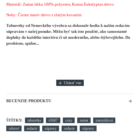
Materiál: Zamat látka 100% polyester, Kostra Eukalyptus drevo.
Nohy: Čierne masív drevo s zlatým kovaním
Taburetky od Nemeckého výrobcu sa dokonale hodia k našim sedacím
súpravám v našej ponuke. Môžu byť tak isto použité, ako samostatné
doplnky do každého interiéru či už moderného, alebo štýlovejšieho.
Do
predsiene, spálne...
RECENZIE PRODUKTU
ŠTÍTKY:
taburetka
43607
cozy
zamat
starorúžová
rohové
sedacie
súpravy
sedacie
súpravy