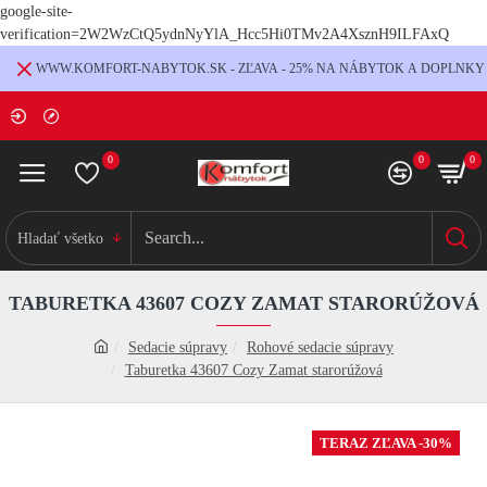
google-site-
verification=2W2WzCtQ5ydnNyYlA_Hcc5Hi0TMv2A4XsznH9ILFAxQ
WWW.KOMFORT-NABYTOK.SK - ZĽAVA - 25% NA NÁBYTOK A DOPLNKY
0
0
0
Hladať všetko
TABURETKA 43607 COZY ZAMAT STARORÚŽOVÁ
Sedacie súpravy
Rohové sedacie súpravy
Taburetka 43607 Cozy Zamat starorúžová
TERAZ ZĽAVA -30%