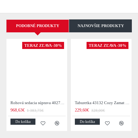
PODOBNÉ PRODUKTY
NAJNOVŠIE PRODUKTY
TERAZ ZĽAVA -30%
TERAZ ZĽAVA -30%
Rohová sedacia súprava 40276 Cozy - Zamat starorúžová
Taburetka 43132 Cozy Zamat Šedá
968,63€
229,60€
1 383,75€
328,00€
Do košíka
Do košíka