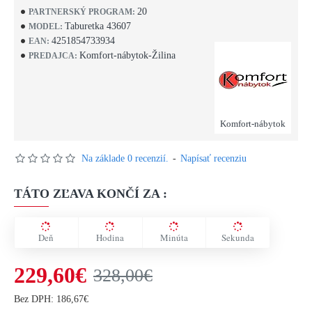
20
PARTNERSKÝ PROGRAM:
Taburetka 43607
MODEL:
4251854733934
EAN:
Komfort-nábytok-Žilina
PREDAJCA:
Komfort-nábytok
Na základe 0 recenzií.
-
Napísať recenziu
TÁTO ZĽAVA KONČÍ ZA :
Deň
Hodina
Minúta
Sekunda
229,60€
328,00€
Bez DPH: 186,67€