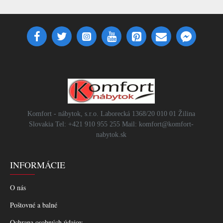
Komfort - nábytok, s.r.o. Laborecká 1368/20 010 01 Žilina
Slovakia Tel: +421 910 955 255 Mail: komfort@komfort-
nabytok.sk
INFORMÁCIE
O nás
Poštovné a balné
Ochrana osobných údajov